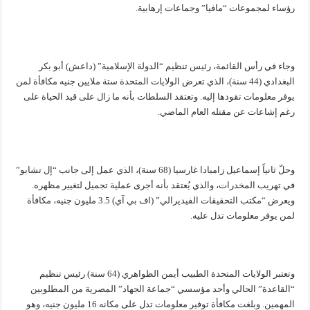
رؤساء لمجموعات “مافيا” وجماعات إرهابية.
وجاء في رأس القائمة، رئيس تنظيم “الدولة الإسلامية” (داعش) أبو بكر
البغدادي (44 سنة)، الذي تعرض الولايات المتحدة ستة ملايين جنيه مكافأة لمن
يوفر معلومات تقودها إليه. وتعتقد السلطات بأنه ما زال على قيد الحياة على
رغم إشاعات عن مقتله العام الماضي.
وحلّ ثانياً إسماعيل زامبادا غارسيا (68 سنة)، الذي عمل إلى جانب “إل تشابو”
في تهريب المخدرات، والذي يُعتقد بأنه أجرى عملية تجميل لتغيير مظهره.
ويعرض “مكتب التحقيقات الفيديرالي” (اف بي آي) 3.5 مليون جنيه، مكافأة
لمن يوفر معلومات تدل عليه.
وتعتبر الولايات المتحدة الطبيب أيمن الظواهري (64 سنة) رئيس تنظيم
“القاعدة” الحالي وأحد مؤسسي “جماعة الجهاد” المصرية من المطلوبين
المهمين. وبلغت مكافأة توفير معلومات تدل على مكانه 16 مليون جنيه، وهو