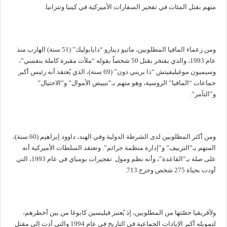
متهم بقتل المئات في تفجير السفارات الأميركية في كينيا وتنزانيا.
ومن زعماء المافيا المطلوبين، ماتيو دينارو “دايابوليك” (51 سنة) الهارب منذ
عام 1993، والذي يفتخر بقتل 50 شخصاً بقوله “ملأت مقبرة كاملة بنفسي”،
وسيميون موغيليفيتش “ذا بريني دون” (69 سنة)، الذي يُعتقد أنه رئيس أكبر
جماعات “المافيا” الروسية، وهو متهم بـ”تبييض الأموال” و”الاحتيال”
و”التآمر”.
ومن أكثر المطلوبين لدى الشرطة الدولية وفي الهند، داوود إبراهيم (60 سنة)،
المتهم بـ”التزييف” و”إدارة منظمة جرائم”. وتعتقد السلطات الأميركية أنه
على صلة بـ”القاعدة”، وأنه نظم ومول تفجيرات بومباي في عام 1993، التي
أودت بحياة 275 شخص وجرح 713.
ولأفريقيا حصّتها من المطلوبين، إذ يُعتبر فيليسين كابوغا من بين أخطرهم،
لتمويله أكبر الإبادات الجماعية في التاريخ في عام 1994 والتي أدت إلى مقتل