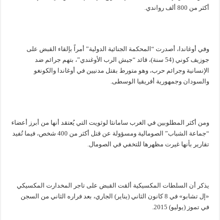
أكثر من 800 ألف رواندي.
وفي أوغاندا، أصدرت “المحكمة الجنائية الدولية” أمراً بإلقاء القبض على
جوزيف كوني (54 سنة)، قائد “جيش الرب الأوغندي”، بتهم جرائم ضد
الإنسانية وجرائم حرب، وهو متورط بقتل مدنيين في أوغاندا والكونغو
والسودان وجمهورية أفريقيا الوسطى.
ومن أكثر المطلوبين في الغرب سامانثا لوثويت التي يُعتقد أنها من أبرز أعضاء
“جماعة الشباب” الصومالية ومسؤولة عن قتل أكثر من 400 شخص، فيما تُفيد
تقارير بأنها غيرت مظهرها للتخفي في الصومال.
يذكر أن السلطات المكسيكية ألقت القبض على تاجر المخدارت المكسيكي
«إل تشابو» في 8 كانون الثاني (يناير) الجاري، بعد فراره الثاني من السجن
في تموز (يوليو) 2015.