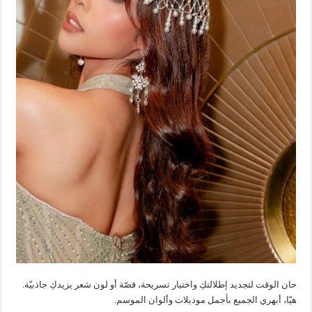
حان الوقت لتجديد إطلالتكِ واختيار تسريحة، قصّة أو لون شعر يزيدكِ جاذبيّة.
هيّا، أبهري الجميع بأجمل موديلات وألوان الموسم.