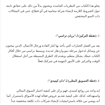
يخلو هذا الكتاب من النظريات الجامدة. ويحتوي بدلاً من ذلك على حقائق ثابتة،
حول الشروط اللازمة لإنشاء شركة متنامية في أي قطاع، حتى في المجالات
ذات النمو المنخفض.
(نقطة التركيز) لـ”بريان تراسي”:
يعد من أفضل الخيارات التي يأخذ بها كبار القادة ورجال الأعمال، الذين يبحثون
عن وسائل لدخول مرحلة نمو وازدهار جديدة. ويبسط تراسي من خلال أفكار
الكتاب عملك بشكل منظم، ويقدم لك الطرق البسيطة من أجل استغلال
الوقت والتركيز على الأمور المهمة في شركتك فعلاً.
(خطة التسويق المثلى) لـ”دان كينيدي”:
إنه واحد من روائع كينيدي، فهو يركز على كيفية اختيار السوق المثالي
واستهدافه. كذلك على كيفية تقديم عروض فعالة لهذه الأسواق باستمرار. كما
أنه يوصي من خلاله باستراتيجيات لإنشاء شركات ذات تكلفة منخفضة جداً.