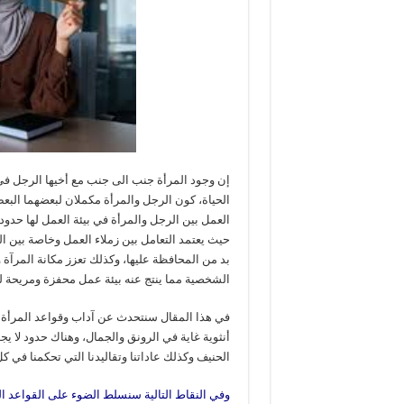
إن وجود المرأة جنب الى جنب مع أخيها الرجل في
الحياة، كون الرجل والمرأة مكملان لبعضهما البعض
العمل بين الرجل والمرأة في بيئة العمل لها حدوده
حيث يعتمد التعامل بين زملاء العمل وخاصة بين الم
بد من المحافظة عليها، وكذلك تعزز مكانة المرآة 
الشخصية مما ينتج عنه بيئة عمل محفزة ومريحة ل
في هذا المقال سنتحدث عن آداب وقواعد المرأة ف
أنثوية غاية في الرونق والجمال، وهناك حدود لا ي
الحنيف وكذلك عاداتنا وتقاليدنا التي تحكمنا في ك
وفي النقاط التالية سنسلط الضوء على القواعد الج