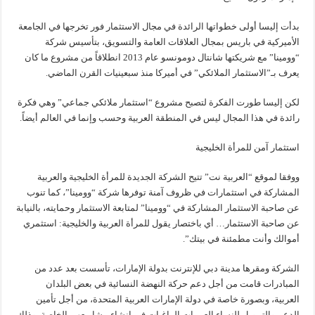
بدأت إليسا أولى خطواتها الرائدة في مجال الاستثمار فور تخرجها في الجامعة
الأميركية في باريس بمجال العلاقات العامة والتسويق، بتأسيس شركة
“وومينا” مع شريكتها شانتال دومونسو عام 2013 انطلاقاً من مشروع ما كان
يعرف بـ”الاستثمار الملائكي” في أميركا منذ سبعينيات القرن الماضي.
لكن إليسا طورت الفكرة لتصبح مشروع “استثمار ملائكي جماعي” وهي فكرة
رائدة في هذا المجال ليس في المنطقة العربية وحسب وإنما في العالم أيضاً.
استثمار آمن للمرأة الخليجية
ووفقا لموقع “العربية نت” تتيح الشركة الجديدة للمرأة الخليجية والعربية
المشاركة في استثمارات في ظروف آمنة توفرها شركة “وومينا”، كما تنوب
عن صاحبة الاستثمار المشاركة في “وومينا” لمتابعة الاستثمار وحمايته، بالنيابة
عن صاحبة الاستثمار… أي باختصار يقول للمرأة العربية والخليجية: استثمري
أموالك وأنت مطمئنة في بيتك”.
الشركة ومقرها مدينة دبي للإنترنت بدولة الإمارات، تأسست بعد عدد من
المبادرات قامت من أجل دعم حركة النهضة النسائية في بعض البلدان
العربية، وبصورة خاصة في دولة الإمارات العربية المتحدة، من أجل تأمين
الدعم والتمويل للنساء العربيات الراغبات في إنشاء مشاريعهن الخاصة، وذلك