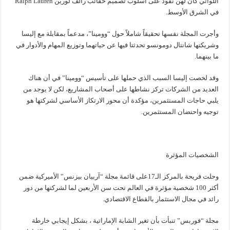
اللواتي كان لهن نفوذ على أسلوب تصميم حقائب رالف لورين Ralph Lauren
في الشرق الأوسط.
وأجرت المجلة نفسها تحقيقاً شاملاً حول “وومينا”، مدعماً بمقابلة مع إليسا
وشريكتها شانتال دومونسو تحدثتا فيها عن حياتهما وتوزيع المهام والأدوار في
ما بينهما.
وقد لخصت إليسا السبب الذي حملها على تأسيس “وومينا” في أن هناك
العديد من الشركات تركز نشاطها على أصحاب المشاريع، لكن لا يوجد من
يلبي حاجات المستثمرين، مؤكدة أن محور الارتكاز الأساسي لشركتها هو
توجيه واحتضان المستثمرين.
الشخصيات المؤثرة
وحلت فريحة بالمركز الـ17على قائمة مجلة “آربيان بيزنس” الأميركية ضمن
أكثر 100 شخصية مؤثرة في العالم تحت سن الأربعين لما لشركتها من دور
رائد في مجال الاستثمار بالقطاع الاقتصادي.
مجلة “فوربس” تنبأت بأن تغير الشابة الإماراتية ، بشكل إيجابي خارطة