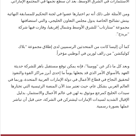
الاستثمارات في الشرق الأوسط، بعد أن سطع نجمها في المجتمع الإماراتي.
ومن الأمثلة على ذلك أنه تم اختيارها عضوا في لجنة التحكيم للمسابقة النهائية
بيتش تشالنج الخاصة بدول مجلس التعاون الخليجي، والتي استضافتها
مجموعة “ستارتاب” للشرق الأوسط وشمال إفريقيا، وفازت فيها شركة
“بريدج”.
كما أن إليسا كانت من المتحدثين الرسميين لدى إطلاق مجموعة “بلاك
كوليكشن” من رالف لورين في أبوظبي مؤخراً.
وبعد كل ما ذكر عن “وومينا”، فإنه يمكن توقع مستقبل باهر للشركة حديثة
العهد بالأسواق الأمر الذي قد يجعلها يوماً ما إحدى أبرز مراكز القوة والنفوذ
لتحقيق النجاح في قطاع الأعمال في دولة الإمارات العربية المتحدة، وربما في
العالم العربي بشكل عام، حيث تعتبر منذ الآن المنصة الرئيسية التي تختارها
سيدات الخليج كمرجع موثوق به لهن في عالم الأعمال والاستثمار، بدليل
الإقبال الشديد لسيدات الإمارات ليشتركن في الشركة، حتى قبل أن تباشر
عملها بصورة رسمية.