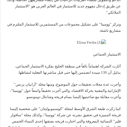
عن طريق إدخال مفهوم جديد للاستثمار في العالم العربي هو “الاستثمار
الملائكي”.
وتركز “وومينا” على تشكيل مجموعات من المستثمرين للاستثمار الملتزم في
مشاريع ناشئة.
الاستثمار الجماعي
أثارت الشركة اهتماماً بالغاً في منطقة الخليج بفكرة الاستثمار الجماعي،
بدليل أن 130 سيدة انضممن إليها حتى قبل مباشرتها الفعلية لنشاطها.
وأجرت عدة مجلات تحقيقات حول الموضوع، ومنها مجلة “أرابيان بزنس”
الإماراتية والمعنية بحركة الاقتصاد، والتي أجرت تحقيقاً واسعاً حول “وومينا”،
وأجرت مقابلة مع صاحبتيها إليسا بسام فريحه وشانتال دومونسو.
كما ركزت طبعة الشرق الأوسط لمجلة “كوسموبوليتان” على شخصية إليسا
فريحة المميزة في تحقيق نشرته عن شركة “وومينا”، وكذلك مجلة “سافوار
فلير” النسائية المعروفة والتي اختارت فريحه بصفتها إحدى النساء الخمس