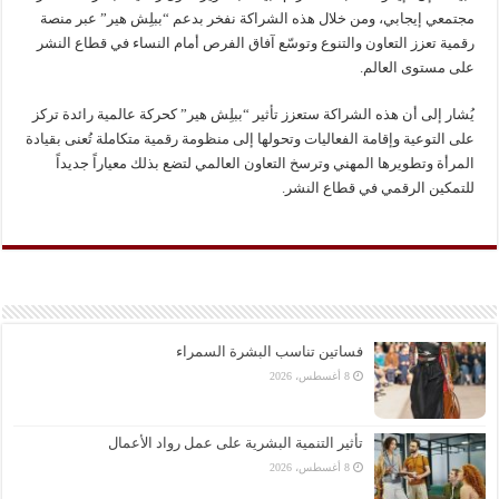
مجتمعي إيجابي، ومن خلال هذه الشراكة نفخر بدعم “ببلِش هير” عبر منصة
رقمية تعزز التعاون والتنوع وتوسّع آفاق الفرص أمام النساء في قطاع النشر
على مستوى العالم.
يُشار إلى أن هذه الشراكة ستعزز تأثير “ببلِش هير” كحركة عالمية رائدة تركز
على التوعية وإقامة الفعاليات وتحولها إلى منظومة رقمية متكاملة تُعنى بقيادة
المرأة وتطويرها المهني وترسخ التعاون العالمي لتضع بذلك معياراً جديداً
للتمكين الرقمي في قطاع النشر.
فساتين تناسب البشرة السمراء
8 أغسطس، 2026
تأثير التنمية البشرية على عمل رواد الأعمال
8 أغسطس، 2026