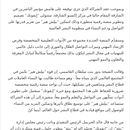
وبموجب عقد الشراكة الذي جرى توقيعه على هامش مؤتمر الناشرين في
الشارقة المقام حاليا في مركز إكسبو الشارقة، ستتولى “إيفوتك” تصميم
وتطوير منصة رقمية متطورة وذلك لتمكين “ببلِش هير” من تعزيز قدرتها على
التواصل ودعم النساء في منظومة النشر العالمية.
وستقدّم المنصة الجديدة مجموعة من الأدوات التعليمية المتخصصة وفرص
الإرشاد المهني وميزات التواصل الفعّال والفوري إلى جانب دليل عالمي
للمهنيات في مجال النشر لتكوّن بذلك مجتمعاً رقمياً متكاملاً لتبادل المعرفة
والتعاون والنمو المهني.
وقالت الشيخة بدور بنت سلطان القاسمي، إن قوة “ببلِش هير” تكمن في
المجتمع العالمي الذي بنيناه معاً – وهو مساحة طالبت بها النساء العاملات في
قطاع النشر وساهمن في تشكيلها، حيث أن تواجد منصة رقمية متخصصة
ضرورية للحفاظ على هذا المجتمع، ومع خبرة “إيفوتك” سنعمل على تطوير
أدوات تمكّنهن من التواصل والتعلم والنمو معاً، مشيرة إلى أن هذه الشراكة
ستساعد “ببلِش هير” على توسيع نطاق تأثيرها وتمكين المزيد من النساء
للوصول إلى مواقع قيادية في قطاع النشر حول العالم، أينما كنّ.
من جانبه قال خالد الحريمل الرئيس التنفيذي ونائب رئيس مجلس إدارة
“بيئة”، إن “إيفوتك” تجسّد التزام “بيئة” بتطوير حلول رقمية مبتكرة ذات أثر