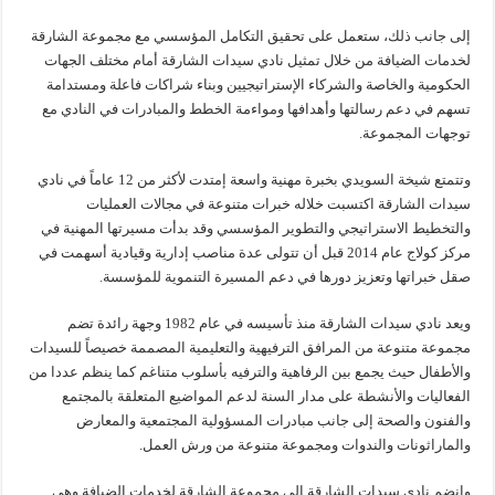
إلى جانب ذلك، ستعمل على تحقيق التكامل المؤسسي مع مجموعة الشارقة
لخدمات الضيافة من خلال تمثيل نادي سيدات الشارقة أمام مختلف الجهات
الحكومية والخاصة والشركاء الإستراتيجيين وبناء شراكات فاعلة ومستدامة
تسهم في دعم رسالتها وأهدافها ومواءمة الخطط والمبادرات في النادي مع
توجهات المجموعة.
وتتمتع شيخة السويدي بخبرة مهنية واسعة إمتدت لأكثر من 12 عاماً في نادي
سيدات الشارقة اكتسبت خلاله خبرات متنوعة في مجالات العمليات
والتخطيط الاستراتيجي والتطوير المؤسسي وقد بدأت مسيرتها المهنية في
مركز كولاج عام 2014 قبل أن تتولى عدة مناصب إدارية وقيادية أسهمت في
صقل خبراتها وتعزيز دورها في دعم المسيرة التنموية للمؤسسة.
ويعد نادي سيدات الشارقة منذ تأسيسه في عام 1982 وجهة رائدة تضم
مجموعة متنوعة من المرافق الترفيهية والتعليمية المصممة خصيصاً للسيدات
والأطفال حيث يجمع بين الرفاهية والترفيه بأسلوب متناغم كما ينظم عددا من
الفعاليات والأنشطة على مدار السنة لدعم المواضيع المتعلقة بالمجتمع
والفنون والصحة إلى جانب مبادرات المسؤولية المجتمعية والمعارض
والماراثونات والندوات ومجموعة متنوعة من ورش العمل.
وانضم نادي سيدات الشارقة إلى مجموعة الشارقة لخدمات الضيافة وهي