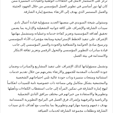
تركز على الاستثمار الأمثل في الكفاءات الوطنية والقيادات المتميزة ممن
كان لها دور أساسي في تطوير العمل المؤسسي من خلال الجهود الحثيثة
والعمل المستمر الذي يهدف إلى الارتقاء بمجتمع إمارة الشارقة.
وستتولى شيخة السويدي في منصبها الجديد مسؤولية قيادة أعمال نادي
سيدات الشارقة والإشراف على كافة جوانبه التشغيلية والإدارية بما يضمن
تحقيق أهدافه المؤسسية وتعزيز كفاءة خدماته وعملياته وستشمل مهامها
الإشراف على تنفيذ الخطط الإستراتيجية ومتابعة مؤشرات الأداء المؤسسي
وترسيخ مبادئ الحوكمة والشفافية والجودة والتميز المؤسسي إلى جانب
قيادة مبادرات التطوير المؤسسي والتحول الرقمي وتعزيز ثقافة الابتكار
والاستدامة في بيئة العمل.
وتشمل مسؤولياتها كذلك الإشراف على تنفيذ المشاريع والمبادرات وضمان
جودة الخدمات المقدمة للجمهور والارتقاء بتجربتهم من خلال تقديم خدمات
استثنائية ومنتجات متميزة وذات جودة عالية تلبي احتياجاتهم الشخصية
والمجتمعية بشكل متكامل وفي مساحة ذات خصوصية تامة للسيدات انعكاساً
لنهج إمارة الشارقة في تمكين المرأة إلى جانب استقطاب الكفاءات وتأهيلها
وتطويرها والاستفادة من خبراتهم في مختلف مرافق النادي التجميلية
والرياضية والترفيهية وإشراك فرق العمل في البرامج التطويرية المستدامة
بهدف دعمهم وتنمية مهاراتهم وتطويرها بما يتناسب مع أهداف نادي سيدات
الشارقة وتطلعات مجموعة الشارقة لخدمات الضيافة.