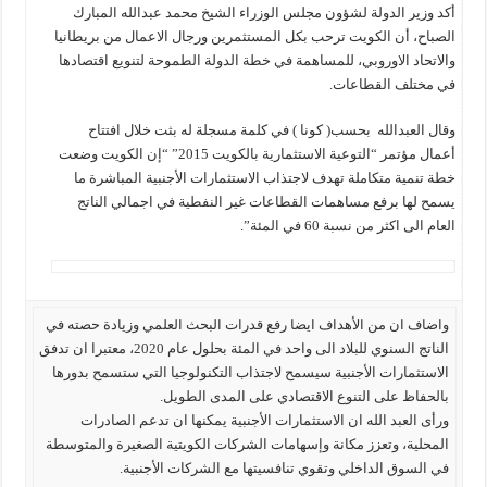
أكد وزير الدولة لشؤون مجلس الوزراء الشيخ محمد عبدالله المبارك
الصباح، أن الكويت ترحب بكل المستثمرين ورجال الاعمال من بريطانيا
والاتحاد الاوروبي، للمساهمة في خطة الدولة الطموحة لتنويع اقتصادها
في مختلف القطاعات.
وقال العبدالله بحسب( كونا ) في كلمة مسجلة له بثت خلال افتتاح
أعمال مؤتمر “التوعية الاستثمارية بالكويت 2015” “إن الكويت وضعت
خطة تنمية متكاملة تهدف لاجتذاب الاستثمارات الأجنبية المباشرة ما
يسمح لها برفع مساهمات القطاعات غير النفطية في اجمالي الناتج
العام الى اكثر من نسبة 60 في المئة”.
واضاف ان من الأهداف ايضا رفع قدرات البحث العلمي وزيادة حصته في
الناتج السنوي للبلاد الى واحد في المئة بحلول عام 2020، معتبرا ان تدفق
الاستثمارات الأجنبية سيسمح لاجتذاب التكنولوجيا التي ستسمح بدورها
بالحفاظ على التنوع الاقتصادي على المدى الطويل.
ورأى العبد الله ان الاستثمارات الأجنبية يمكنها ان تدعم الصادرات
المحلية، وتعزز مكانة وإسهامات الشركات الكويتية الصغيرة والمتوسطة
في السوق الداخلي وتقوي تنافسيتها مع الشركات الأجنبية.