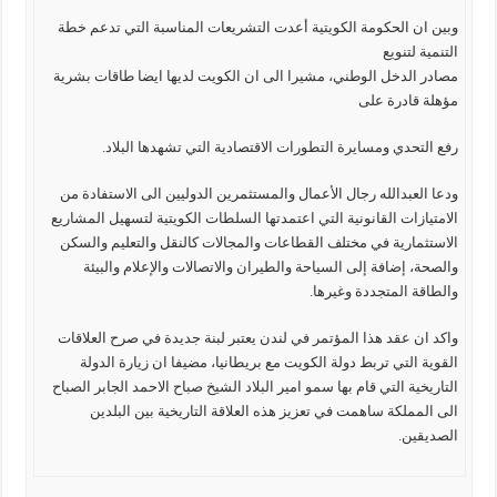
وبين ان الحكومة الكويتية أعدت التشريعات المناسبة التي تدعم خطة
التنمية لتنويع
مصادر الدخل الوطني، مشيرا الى ان الكويت لديها ايضا طاقات بشرية
مؤهلة قادرة على
رفع التحدي ومسايرة التطورات الاقتصادية التي تشهدها البلاد.
ودعا العبدالله رجال الأعمال والمستثمرين الدوليين الى الاستفادة من
الامتيازات القانونية التي اعتمدتها السلطات الكويتية لتسهيل المشاريع
الاستثمارية في مختلف القطاعات والمجالات كالنقل والتعليم والسكن
والصحة، إضافة إلى السياحة والطيران والاتصالات والإعلام والبيئة
والطاقة المتجددة وغيرها.
واكد ان عقد هذا المؤتمر في لندن يعتبر لبنة جديدة في صرح العلاقات
القوية التي تربط دولة الكويت مع بريطانيا، مضيفا ان زيارة الدولة
التاريخية التي قام بها سمو امير البلاد الشيخ صباح الاحمد الجابر الصباح
الى المملكة ساهمت في تعزيز هذه العلاقة التاريخية بين البلدين
الصديقين.