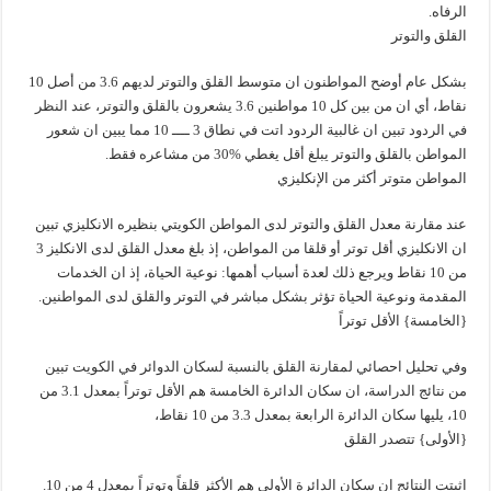
الرفاه.
القلق والتوتر
بشكل عام أوضح المواطنون ان متوسط القلق والتوتر لديهم 3.6 من أصل 10
نقاط، أي ان من بين كل 10 مواطنين 3.6 يشعرون بالقلق والتوتر، عند النظر
في الردود تبين ان غالبية الردود اتت في نطاق 3 ــــ 10 مما يبين ان شعور
المواطن بالقلق والتوتر يبلغ أقل يغطي %30 من مشاعره فقط.
المواطن متوتر أكثر من الإنكليزي
عند مقارنة معدل القلق والتوتر لدى المواطن الكويتي بنظيره الانكليزي تبين
ان الانكليزي أقل توتر أو قلقا من المواطن، إذ بلغ معدل القلق لدى الانكليز 3
من 10 نقاط ويرجع ذلك لعدة أسباب أهمها: نوعية الحياة، إذ ان الخدمات
المقدمة ونوعية الحياة تؤثر بشكل مباشر في التوتر والقلق لدى المواطنين.
{الخامسة} الأقل توتراً
وفي تحليل احصائي لمقارنة القلق بالنسبة لسكان الدوائر في الكويت تبين
من نتائج الدراسة، ان سكان الدائرة الخامسة هم الأقل توتراً بمعدل 3.1 من
10، يليها سكان الدائرة الرابعة بمعدل 3.3 من 10 نقاط،
{الأولى} تتصدر القلق
اثبتت النتائج ان سكان الدائرة الأولى هم الأكثر قلقاً وتوتراً بمعدل 4 من 10.