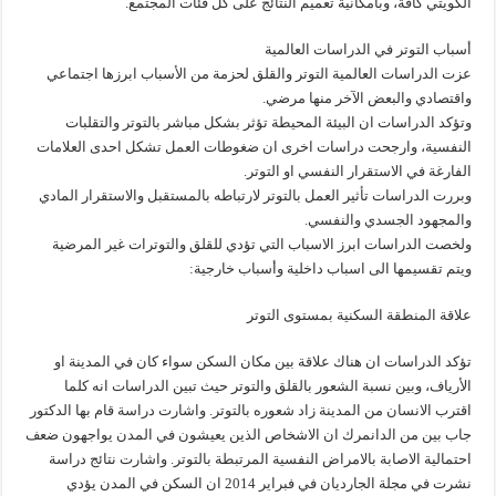
الكويتي كافة، وبامكانية تعميم النتائج على كل فئات المجتمع.
أسباب التوتر في الدراسات العالمية
عزت الدراسات العالمية التوتر والقلق لحزمة من الأسباب ابرزها اجتماعي
واقتصادي والبعض الآخر منها مرضي.
وتؤكد الدراسات ان البيئة المحيطة تؤثر بشكل مباشر بالتوتر والتقلبات
النفسية، وارجحت دراسات اخرى ان ضغوطات العمل تشكل احدى العلامات
الفارغة في الاستقرار النفسي او التوتر.
وبررت الدراسات تأثير العمل بالتوتر لارتباطه بالمستقبل والاستقرار المادي
والمجهود الجسدي والنفسي.
ولخصت الدراسات ابرز الاسباب التي تؤدي للقلق والتوترات غير المرضية
ويتم تقسيمها الى اسباب داخلية وأسباب خارجية:
علاقة المنطقة السكنية بمستوى التوتر
تؤكد الدراسات ان هناك علاقة بين مكان السكن سواء كان في المدينة او
الأرياف، وبين نسبة الشعور بالقلق والتوتر حيث تبين الدراسات انه كلما
اقترب الانسان من المدينة زاد شعوره بالتوتر. واشارت دراسة قام بها الدكتور
جاب بين من الدانمرك ان الاشخاص الذين يعيشون في المدن يواجهون ضعف
احتمالية الاصابة بالامراض النفسية المرتبطة بالتوتر. واشارت نتائج دراسة
نشرت في مجلة الجارديان في فبراير 2014 ان السكن في المدن يؤدي