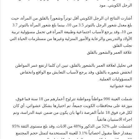
الرجل الكويتي.. مود
أشارت النتائج ان الرجل الكويتي أقل توتراً وشعوراً بالقلق من المرأة، حيث
بلغ معدل شعور الرجل بالتوتر 3.5 من 10، بينما بلغ شعور المرأة بالتوتر 3.7
من 10، وقد يرجع لأسباب اجتماعية وطبيعة المرأة في تحمل مسؤولية تربية
الأولاد والتدريس والرعاية والأمور المنزلية وغيرها من مستلزمات الحياة التي
تجلب القلق.
علاقة العمر والشعور بالقلق
في تحليل لعلاقة العمر بالشعور بالقلق، تبين ان كلما ارتفع عمر المواطن
انخفض شعوره بالقلق، وقد يرجع لأسباب التعايش مع الواقع وانخفاض
المسؤوليات العملية.
عينة عشوائية
شملت العينة 996 مواطناً ومواطنة تتراوح أعمارهم من 18 سنة فما فوق،
موزعة على محافظات الكويت جميعاً، تم اختيارها بشكل عشوائي، أي كان
لكل فرد فوق 18 عاماً الفرصة ذاتها بان يكون من ضمن عينة الدراسة، وتم
اجراء الاستبيان هاتفياً.
اشتملت على %52 من الذكور و%48 من الاناث، وقد بلغ مستوى الثقة %95
بمقدار خطأ مقبول احصائياً %3.1 للعينة المستخدمة لتمثل حجم المجتمع