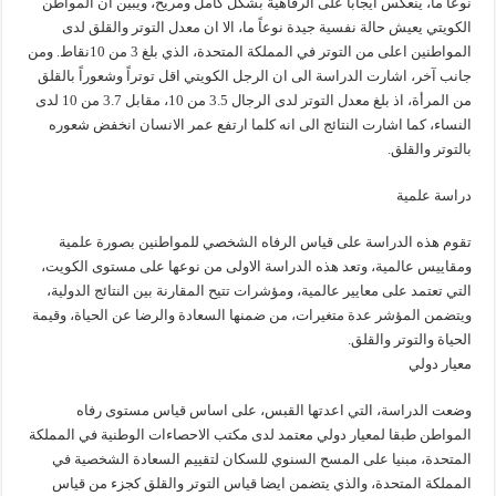
نوعاً ما، ينعكس ايجاباً على الرفاهية بشكل كامل ومريح، ويبين ان المواطن
الكويتي يعيش حالة نفسية جيدة نوعاً ما، الا ان معدل التوتر والقلق لدى
المواطنين اعلى من التوتر في المملكة المتحدة، الذي بلغ 3 من 10نقاط. ومن
جانب آخر، اشارت الدراسة الى ان الرجل الكويتي اقل توتراً وشعوراً بالقلق
من المرأة، اذ بلغ معدل التوتر لدى الرجال 3.5 من 10، مقابل 3.7 من 10 لدى
النساء، كما اشارت النتائج الى انه كلما ارتفع عمر الانسان انخفض شعوره
بالتوتر والقلق.
دراسة علمية
تقوم هذه الدراسة على قياس الرفاه الشخصي للمواطنين بصورة علمية
ومقاييس عالمية، وتعد هذه الدراسة الاولى من نوعها على مستوى الكويت،
التي تعتمد على معايير عالمية، ومؤشرات تتيح المقارنة بين النتائج الدولية،
ويتضمن المؤشر عدة متغيرات، من ضمنها السعادة والرضا عن الحياة، وقيمة
الحياة والتوتر والقلق.
معيار دولي
وضعت الدراسة، التي اعدتها القبس، على اساس قياس مستوى رفاه
المواطن طبقا لمعيار دولي معتمد لدى مكتب الاحصاءات الوطنية في المملكة
المتحدة، مبنيا على المسح السنوي للسكان لتقييم السعادة الشخصية في
المملكة المتحدة، والذي يتضمن ايضا قياس التوتر والقلق كجزء من قياس