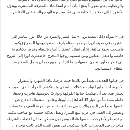
والوعظية، يغدو مفهوماً يفتح الباب أمام استكشاف المعرفة المستترة، ويحوّل
الأليغوريا إلى نوع من الكتابة تنبني عبْر سيرورة الهدم والبناء على الأنقاض…
في «المرأة ذاتُ المسدس…» يتمّ التبئير والسرد من خلال لورا ساندر التي
اشتهرت في مدينة أزيرا بوصفها ممثلة بارعة، صنعها زوجها المخرج زيكو،
فأصبحت نجمة متألقة. إلا أن انقلاباً عسكرياً أطاح بالنظام وفرض دكتاتورية
خانقة، واعتقل الفنانين ومن ضمنهم زوجها المخرج، فاضطرت لورا إلى النزوح
إلى قطر مجاور لتحميَ نفسها، بينما آثرَ ابنها جيورجيو أن يحمل السلاح ضد
النظام الاستبدادي.
في حياتها الجديدة، بعيداً من بلادها حيث عرفتْ مجْدَ الشهرة واستقرار
الأسرة، أخذت لورا تواجه مشكلات المنفى وتستكشف الخراب الذي أصبحت
تعيش فيه، بعد أن تهدّمتْ حياتها المُرفهة وتوارتْ نجوميتها. هاجرت وحدها،
حاملة مسدساً من عيار 45 أهداها إياه أبوها، وعلمها استعماله للدفاع عن
نفسها. بعيداً عن الزوج والابن، في بلاد الغربة، تعيش تجربة العنف والاغتصاب
وتضطر إلى العمل في عربةٍ تبيع البيتزا، وتقبل بعلاقة جنسية مع صاحب مكتبة
لم تدم طويلاً، فوجدت نفسها عاطلة ومن دون مسكنٍ بعد أن اعتقلت الشرطة
متاجرين في المخدرات كانوا يسكنون في نفس البيت الذي كانت تؤجره…