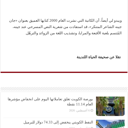
ويبدو لي أيضاً، أن الكاتبة التي نشرت العام 2000 كتابها العميق بعنوان «جان
جينه الشاعر المتنكر»، قد استفادت من شعرية النص المسرحي عند جينه،
المُتسم بلعبة الأقنعة والمرايا، وتشذيب اللغة من الزوائد والترهّل.
نقلا عن صحيفة الحياة اللندينة
بورصة الكويت تغلق تعاملاتها اليوم على انخفاض مؤشرها
العام 11.14 نقطة
6 أغسطس، 2026
النفط الكويتي ينخفض إلى 74.33 دولار للبرميل