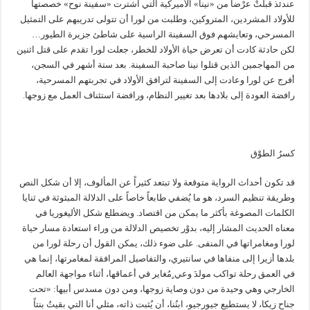
عندئذ قبلتْ عرْضاً من «نينا» الأميركية التي اشترت «سفينة نوح» خصصتها
للأولاد المشردين، المتروكين، وطلبت من لورا أن تتولى تدريبهم على التمثيل
المسرحي، وتعايشهم فوق السفينة الراسية على شاطئ جزيرة الطيور…
لكن حادثة كادت أن تعرض حياة الأولاد للخطر، جعلت لورا تقدم على قتل اثنين
من المهاجمين الذين قتلوا نينا صاحبة السفينة. بعد ستة أشهر في السجن،
أفرج عن لورا وعادت إلى السفينة لترافق الأولاد في تجربتهم المسرحية،
رافضة العودة إلى بلادها بعد تغيير النظام، ورافضة استئناف العمل مع زوجها.
كسرُ الطوْق
قد تكون أحداث الرواية متوقعة ولا تبتعد كثيراً عن المألوف، إلا أن شكل النص
وطريقة تنظيم السرد، هو ما يُضفي طابعاً خاصاً على الدلالة المبثوثة في ثنايا
الكلمات المصوغة بأكثر ما يمكن من اقتصاد. ويضطلع شكل الأليغوريا في
معناه الحديث المشار إليه، بدوْر تخصيص الدلالة من وراء استعادة مسار حياة
لورا ومغامراتها في المنفى. على ضوء ذلك، يمكن القول أن رحلة لورا من
بلدها أزيرا إلى منفاها في سانتيري، والتفاصيل المرافقة لمغامرتها، إنما هي
في العمق رحلة تواكب مولدَ وعي ٍمُغاير في أعماقها، أثناء مواجهة العالم
الخارجي وهي وحيدة من دون وصاية زوجها، ومن دون مسدس أبيها: «تحت
جناح زيكا، لا يستطيع جيورجيو، ابنُنا، أن يُثبت ذاته، مثلي أنا التي بقيتُ بنتاً