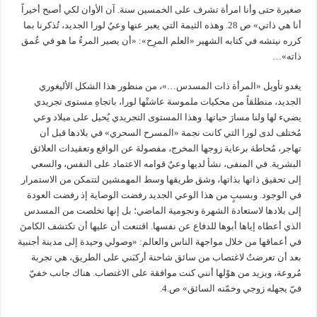
صغيرة حتى وأنا امرأة تشرف على الخمسين سنة. آن الأوان لكي أصبح أخيراً
أنا هي ذاتي» ص 28. وهذه الثيمة التي يعبر عنها وعيُ لورا الجديد، تُذكرنا بما
كرره نيتشه في كتابه الشهير «العلم المرِح»: «أن يصير المرءُ ما هو في عُمق
ذاته»…
يغدو تأويل «المرأة ذات المسدس…»، من منظور هذا الشكل الأليغوري
الجديد، منطلقاً من محكيات ملموسة عاشتْها لورا، باتجاهِ مستوى تجريدي
يضيء لها ولنا مسارَ حياتها. وهذا المستوى التجريدي يُحيل على ميلاد وعي
مُختلف لدى لورا التي كانت نجمة «المسرح السحري» في بلادها قبل أن
تهاجر، مُحاطة برعاية زوجها المخرج، مفصولة عن الواقع وتعقيدات العلائق
البشرية. في المنفى، نشأ لديها وعيٌ قوامه الاعتماد على النفس، والسعي
إلى تحقيق ذاتها بذاتها، وشق طريقها وسط المهمشين لتتمكن من الاستمرار
في الوجود. وبسببٍ من هذا الوعي الجديد رفضت الوصاية إذ رفضت العودة
إلى بلادها لاستعادة الشهرة ونجومية الماضي؛ بل إنها تخلصت من المسدس
الذي أعطاه إياها أبوها للدفاع عن نفسها. اقتنعت أن عليها أن تكتشف الكامنَ
في أعماقها من خلال مواجهة الناس والعالم: «وصولي وحيدة إلى مدينة أجنبية
بعد أن تعرضتُ لاغتصاب من سائق شاحنة أركبَني على الطريق، هي تجربة
مُروعة، ويزيد من هوْلها أنني كنت موافقة على الاغتصاب. هناك جانب خفيّ
فيّ يجهله زوجي وخمّنه السائق» ص.4.