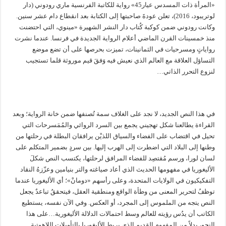
«المرأة ذات المسدس عيار45» رواية للكاتبة الفرنسية ماري رودوني (دار
لوتريبود، 2016)، تعلن عودةَ صاحبتها إلى الكتابة بعد انقطاع دام عشر سنين.
وكانت رودوني ضمن كوكبة كُتاب دار النشر الشهيرة «مينوي، التي احتضنت
منذ خمسينات القرن الماضي أعلام الرواية الجديدة في فرنسا. عندما نشرت
رواياتٍ ومسرحيات في الثمانينات، تميزت بحرصها على أن تضع موضع
التساؤل العلاقة مع العالم الذي نعيش فيه وَفقَ قيم موروثة قلما تستجيب
لنزوع التحرر الذاتي…
في هذا النص الجديد، لا نجد على الغلاف سمة تُصنفها ضمن خانة الرواية؛ وبعد
القراءة يطالعنا شكل تهجيني يجمع بين السرد الروائي والمُمَسرحات التي
تحيل في اقتضاب على الفضاء والسياق اللذيْن يرافقان البطلة في رحلتها من
وطنها إلى البلاد التي اضطرت إلى الهرب إليها. بين سردٍ بضمير المتكلم على
لسان لورا، ورسم مُقتصِد للفضاء المرافق لرحلتها، يكتسب النص شكلَ
الأليغوريا في مفهومها الحديث الذي أعاد صياغته والتر بنيامين وعزّزهُ النقاد
التفكيكيون في الولايات المتحدة، وعلى رأسهم «دومانْ»؛ أي الأليغوريا عندما
توظفُ لتحرير المعنى من وطأة الواقع ومنطقية العقل، فيتحققُ تباعدٌ يجعل
النص يتجه من الملموس إلى المجرد، أو العكس. وفي الآن نفسه، يستطيع
الكاتب أن يدُس رؤيته للعالم وسط احتمالات الدلالة الأليغورية…على هذا
النحو، بدلاً من المفهوم القديم الذي يربط الأليغوريا بالتأويلات اللاهوتية