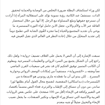
لكن وراء استكشاف البطلة ضرورةَ التخلص من الوصاية والحماية لتحقيق
الذات، نستشفّ عند الكاتبة، رؤية نسوية تؤكد على استقلالية المرأة إذا أرادت
أن تسترجع حقوقها وتبلغ المساواة مع الرجل. إلا أنها، من خلال استحضار
العائلة عبر الأب والأم والابن، تجعل الابنَ حامل لواء الثورة المستمرة، ما
يوحي بأن تجديد المجتمع والحياة إنما تنجزه القُوى الشابة التي تطمح دوماً
إلى تجديد المتخيّل من خلال إعادة النظر في العالم الذي نقبل العيش فيه.
سبقت الإشارة إلى أن النص لا يحمل على الغلاف تصنيفَ «رواية»؛ ولعل ذلك
راجع إلى أن الشكل يجمع بين السرد الروائي والتعليمات المسرحية. ومعلوم
أن الكاتب المتميز توفيق الحكيم كان قد نشر في سبعينات القرن الماضي
نصاً وصَفه بـ «المَسرِواية»، مستفيداً من إمكانات الوصف الروائي وحوارية
المسرح… لكن يبدو لي أن ما تقصّدته ماري رودوني هو الاستفادة من
المُمسرحات (ديداسكالي) المقتضبة، لتفسح مجال القول أمام بطلتها لورا
ساندر، من دون أن تنساق إلى الإطناب والثرثرة، فجاء النص متسماً باقتصاد
في التعبير وكثافة في الإيحاء (أقل من 100 صفحة)، على عكس بعض الروايات
العربية والأجنبية التي تنساق وراء الإسهاب وتكثير الصفحات، ما يجعل نصيب
الإيحاء والتخييل ضئيلاً أو شبه منعدم.