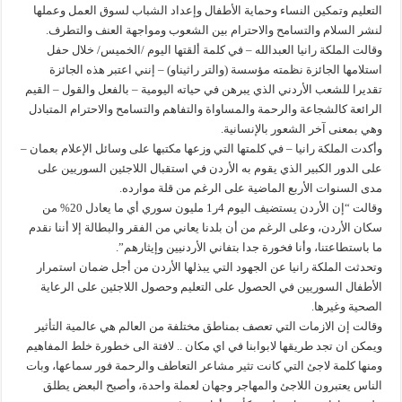
التعليم وتمكين النساء وحماية الأطفال وإعداد الشباب لسوق العمل وعملها
لنشر السلام والتسامح والاحترام بين الشعوب ومواجهة العنف والتطرف.
وقالت الملكة رانيا العبدالله – في كلمة ألقتها اليوم /الخميس/ خلال حفل
استلامها الجائزة نظمته مؤسسة (والتر راثيناو) – إنني اعتبر هذه الجائزة
تقديرا للشعب الأردني الذي يبرهن في حياته اليومية – بالفعل والقول – القيم
الرائعة كالشجاعة والرحمة والمساواة والتفاهم والتسامح والاحترام المتبادل
وهي بمعنى آخر الشعور بالإنسانية.
وأكدت الملكة رانيا – في كلمتها التي وزعها مكتبها على وسائل الإعلام بعمان –
على الدور الكبير الذي يقوم به الأردن في استقبال اللاجئين السوريين على
مدى السنوات الأربع الماضية على الرغم من قلة موارده.
وقالت “إن الأردن يستضيف اليوم 4ر1 مليون سوري أي ما يعادل 20% من
سكان الأردن، وعلى الرغم من أن بلدنا يعاني من الفقر والبطالة إلا أننا نقدم
ما باستطاعتنا، وأنا فخورة جدا بتفاني الأردنيين وإيثارهم”.
وتحدثت الملكة رانيا عن الجهود التي يبذلها الأردن من أجل ضمان استمرار
الأطفال السوريين في الحصول على التعليم وحصول اللاجئين على الرعاية
الصحية وغيرها.
وقالت إن الازمات التي تعصف بمناطق مختلفة من العالم هي عالمية التأثير
ويمكن ان تجد طريقها لابوابنا في اي مكان .. لافتة الى خطورة خلط المفاهيم
ومنها كلمة لاجئ التي كانت تثير مشاعر التعاطف والرحمة فور سماعها، وبات
الناس يعتبرون اللاجئ والمهاجر وجهان لعملة واحدة، وأصبح البعض يطلق