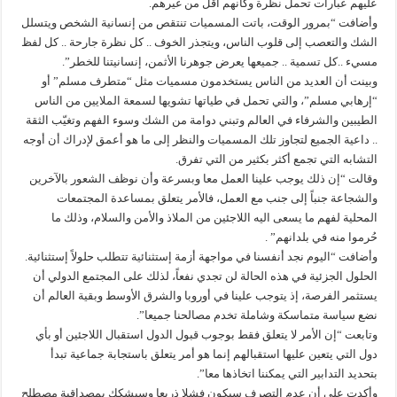
عليهم عبارات تحمل نظرة وكأنهم أقل من غيرهم.
وأضافت “بمرور الوقت، باتت المسميات تنتقص من إنسانية الشخص ويتسلل
الشك والتعصب إلى قلوب الناس، ويتجذر الخوف .. كل نظرة جارحة .. كل لفظ
مسيء ..كل تسمية .. جميعها يعرض جوهرنا الأثمن، إنسانيتنا للخطر”.
وبينت أن العديد من الناس يستخدمون مسميات مثل “متطرف مسلم” أو
“إرهابي مسلم”، والتي تحمل في طياتها تشويها لسمعة الملايين من الناس
الطيبين والشرفاء في العالم وتبني دوامة من الشك وسوء الفهم وتغيّب الثقة
.. داعية الجميع لتجاوز تلك المسميات والنظر إلى ما هو أعمق لإدراك أن أوجه
التشابه التي تجمع أكثر بكثير من التي تفرق.
وقالت “إن ذلك يوجب علينا العمل معا وبسرعة وأن نوظف الشعور بالآخرين
والشجاعة جنباً إلى جنب مع العمل، فالأمر يتعلق بمساعدة المجتمعات
المحلية لفهم ما يسعى اليه اللاجئين من الملاذ والأمن والسلام، وذلك ما
حُرموا منه في بلدانهم” .
وأضافت “اليوم نجد أنفسنا في مواجهة أزمة إستثنائية تتطلب حلولاً إستثنائية.
الحلول الجزئية في هذه الحالة لن تجدي نفعاً، لذلك على المجتمع الدولي أن
يستثمر الفرصة، إذ يتوجب علينا في أوروبا والشرق الأوسط وبقية العالم أن
نضع سياسة متماسكة وشاملة تخدم مصالحنا جميعا”.
وتابعت “إن الأمر لا يتعلق فقط بوجوب قبول الدول استقبال اللاجئين أو بأي
دول التي يتعين عليها استقبالهم إنما هو أمر يتعلق باستجابة جماعية تبدأ
بتحديد التدابير التي يمكننا اتخاذها معا”.
وأكدت على أن عدم التصرف سيكون فشلا ذريعا وسيشكك بمصداقية مصطلح