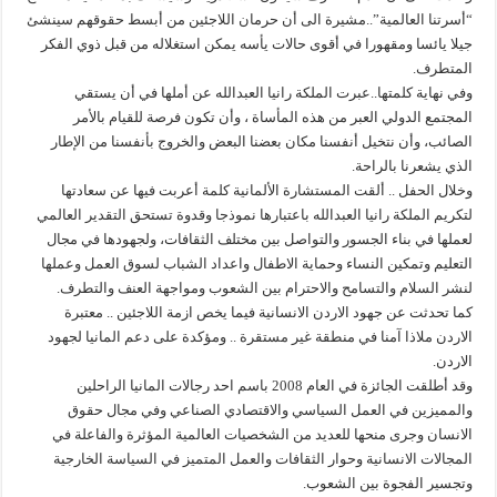
“أسرتنا العالمية”..مشيرة الى أن حرمان اللاجئين من أبسط حقوقهم سينشئ
جيلا يائسا ومقهورا في أقوى حالات يأسه يمكن استغلاله من قبل ذوي الفكر
المتطرف.
وفي نهاية كلمتها..عبرت الملكة رانيا العبدالله عن أملها في أن يستقي
المجتمع الدولي العبر من هذه المأساة ، وأن تكون فرصة للقيام بالأمر
الصائب، وأن نتخيل أنفسنا مكان بعضنا البعض والخروج بأنفسنا من الإطار
الذي يشعرنا بالراحة.
وخلال الحفل .. ألقت المستشارة الألمانية كلمة أعربت فيها عن سعادتها
لتكريم الملكة رانيا العبدالله باعتبارها نموذجا وقدوة تستحق التقدير العالمي
لعملها في بناء الجسور والتواصل بين مختلف الثقافات، ولجهودها في مجال
التعليم وتمكين النساء وحماية الاطفال واعداد الشباب لسوق العمل وعملها
لنشر السلام والتسامح والاحترام بين الشعوب ومواجهة العنف والتطرف.
كما تحدثت عن جهود الاردن الانسانية فيما يخص ازمة اللاجئين .. معتبرة
الاردن ملاذا آمنا في منطقة غير مستقرة .. ومؤكدة على دعم المانيا لجهود
الاردن.
وقد أطلقت الجائزة في العام 2008 باسم احد رجالات المانيا الراحلين
والمميزين في العمل السياسي والاقتصادي الصناعي وفي مجال حقوق
الانسان وجرى منحها للعديد من الشخصيات العالمية المؤثرة والفاعلة في
المجالات الانسانية وحوار الثقافات والعمل المتميز في السياسة الخارجية
وتجسير الفجوة بين الشعوب.