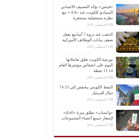
«فيتش» تؤكد التصنيف الائتماني
السيادي للكويت عند «AA-» مع
نظرة مستقبلية مستقرة
8 أغسطس، 2026
الذهب عند ذروة 7 أسابيع بفعل
ضعف بيانات الوظائف الأميركية
8 أغسطس، 2026
بورصة الكويت تغلق تعاملاتها
اليوم على انخفاض مؤشرها العام
11.14 نقطة
6 أغسطس، 2026
النفط الكويتي ينخفض إلى 74.33
دولار للبرميل
6 أغسطس، 2026
«واتساب» يطلق ميزة «all@»
لإشعار جميع أعضاء المجموعات
6 أغسطس، 2026