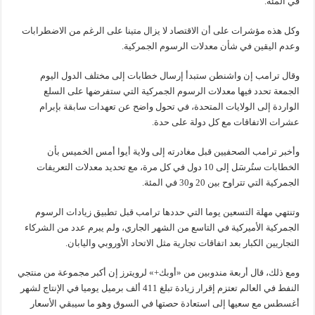
في المئة.
وكل هذه مؤشرات على أن الاقتصاد لا يزال متينا على الرغم من الاضطرابات
وعدم اليقين في شأن معدلات الرسوم الجمركية.
وقال ترامب إن واشنطن ستبدأ إرسال خطابات إلى مختلف الدول اليوم
الجمعة تحدد فيها معدلات الرسوم الجمركية التي ستفرضها على السلع
الواردة إلى الولايات المتحدة، في تحول واضح عن تعهدات سابقة بإبرام
عشرات الاتفاقات مع كل دولة على حدة.
وأخبر ترامب الصحفيين قبل مغادرته إلى ولاية أيوا أمس الخميس بأن
الخطابات ستُرسَل إلى 10 دول في كل مرة، مع تحديد معدلات التعريفات
الجمركية التي تتراوح بين 20 و30 في المئة.
وتنتهي مهلة التسعين يوما التي حددها ترامب قبل تطبيق زيادات الرسوم
الجمركية الأميركية في التاسع من الشهر الجاري، ولم يبرم عدد من الشركاء
التجاريين الكبار بعد اتفاقات تجارية مثل الاتحاد الأوروبي واليابان.
ومع ذلك، قال أربعة مندوبين من «أوبك+» لرويترز إن أكبر مجموعة من منتجي
النفط في العالم تعتزم إقرار زيادة تبلغ 411 ألف برميل يوميا في الإنتاج لشهر
أغسطس مع سعيها إلى استعادة حصتها في السوق وهو ما سيبقي الأسعار