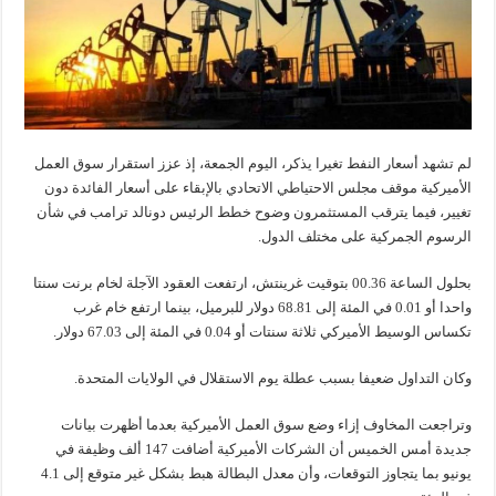
لم تشهد أسعار النفط تغيرا يذكر، اليوم الجمعة، إذ عزز استقرار سوق العمل
الأميركية موقف مجلس الاحتياطي الاتحادي بالإبقاء على أسعار الفائدة دون
تغيير، فيما يترقب المستثمرون وضوح خطط الرئيس دونالد ترامب في شأن
الرسوم الجمركية على مختلف الدول.
بحلول الساعة 00.36 بتوقيت غرينتش، ارتفعت العقود الآجلة لخام برنت سنتا
واحدا أو 0.01 في المئة إلى 68.81 دولار للبرميل، بينما ارتفع خام غرب
تكساس الوسيط الأميركي ثلاثة سنتات أو 0.04 في المئة إلى 67.03 دولار.
وكان التداول ضعيفا بسبب عطلة يوم الاستقلال في الولايات المتحدة.
وتراجعت المخاوف إزاء وضع سوق العمل الأميركية بعدما أظهرت بيانات
جديدة أمس الخميس أن الشركات الأميركية أضافت 147 ألف وظيفة في
يونيو بما يتجاوز التوقعات، وأن معدل البطالة هبط بشكل غير متوقع إلى 4.1