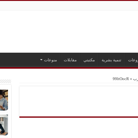
وعات
تنمية بشرية
مكتبتي
مقابلات
منوعات
رب
»
99ltOocR