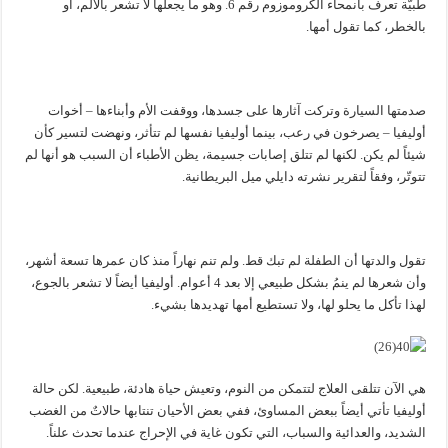
طبيّة تعرف بانمحاء الكروموزوم رقم 6. وهو ما يجعلها لا تشعر بالألم، أو
بالخطر، كما تقول أمها.
صدمتها السيارة وتركت آثارها على جسدها، ووقفت الأم وأبناءها – أخوات
أوليفيا – يصرخون في رعب، بينما أوليفيا نفسها لم تتأثر، ونهضت لتسير كأن
شيئاً لم يكن. لكنها لم تتلق إصابات جسيمة، يظن الأطباء أن السبب هو أنها لم
تتوتّر، وفقاً لتقرير نشرته دايلي ميل البريطانية.
تقول والدتها أن الطفلة لم تبك قط. ولم تنم نهاراً منذ كان عمرها تسعة أشهر،
وأن شعرها لم ينمُ بشكل طبيعي إلا بعد 4 أعوام. أوليفيا أيضاً لا تشعر بالجوع،
لهذا تأكل ما يحلو لها، ولا تستطيع أمها تهديدها بشيء.
هي الآن تتلقى العلاج لتتمكن من النوم، وتعيش حياة هادئة، طبيعية. لكن حالة
أوليفيا تأتي أيضاً ببعض المساوئ، ففي بعض الأحيان تنتابها حالاتٌ من الغضب
الشديد، والعدائية والسباب، التي تكون غاية في الإحراج عندما تحدث علناً.