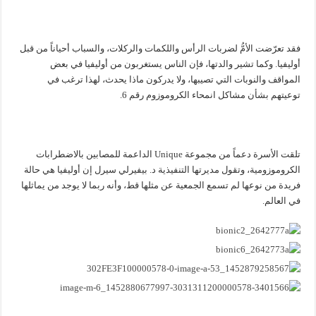
فقد تعرّضت الأمُّ لضربات الرأس واللكمات والركلات، والسباب أحياناً من قبل
أوليفيا. وكما تشير والدتها، فإن الناس يستغربون من أوليفيا في بعض
المواقف والنوبات التي تصيبها، ولا يدركون ماذا يحدث، لهذا ترغب في
توعيتهم بشأن مشاكل انمحاء الكروموزوم رقم 6.
تلقت الأسرة دعماً من مجموعة Unique الداعمة للمصابين بالاضطرابات
الكروموزومية، وتقول مديرتها التنفيذية د. بيفيرلي سيرل إن أوليفيا هي حالة
فريدة من نوعها لم تسمع الجمعية عن مثلها قط، وأنه ربما لا يوجد من يماثلها
في العالم.