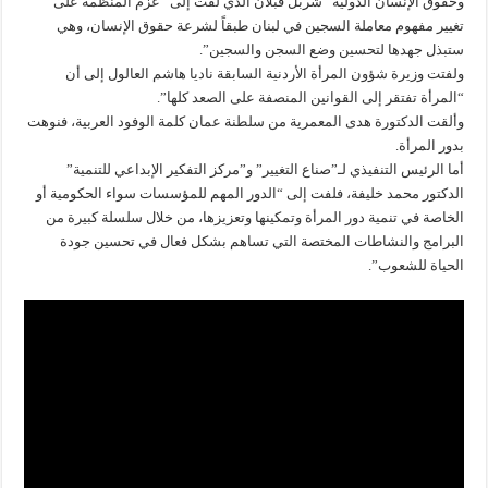
وحقوق الإنسان الدولية” شربل قبلان الذي لفت إلى “عزم المنظمة على
تغيير مفهوم معاملة السجين في لبنان طبقاً لشرعة حقوق الإنسان، وهي
ستبذل جهدها لتحسين وضع السجن والسجين”.
ولفتت وزيرة شؤون المرأة الأردنية السابقة ناديا هاشم العالول إلى أن
“المرأة تفتقر إلى القوانين المنصفة على الصعد كلها”.
وألقت الدكتورة هدى المعمرية من سلطنة عمان كلمة الوفود العربية، فنوهت
بدور المرأة.
أما الرئيس التنفيذي لـ”صناع التغيير” و”مركز التفكير الإبداعي للتنمية”
الدكتور محمد خليفة، فلفت إلى “الدور المهم للمؤسسات سواء الحكومية أو
الخاصة في تنمية دور المرأة وتمكينها وتعزيزها، من خلال سلسلة كبيرة من
البرامج والنشاطات المختصة التي تساهم بشكل فعال في تحسين جودة
الحياة للشعوب”.