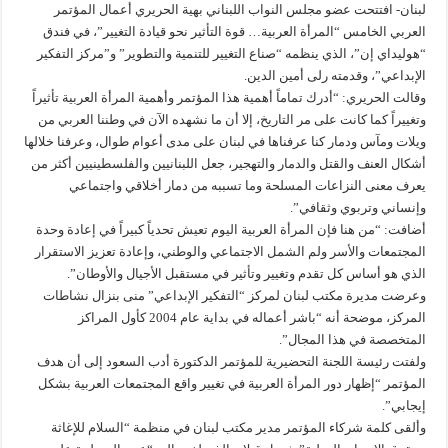
لبنان- افتتحت عضو مجلس النواب اللبناني بهية الحريري أعمال المؤتمر
العربي الخامس “المرأة العربية… قوة التأثير نحو قيادة التغيير”، في فندق
“هوليداي إن”، الذي ينظمه “صناع التغيير للتنمية والتطوير” و”مركز التفكير
الإبداعي”، وقدمته رلى أمين الدين.
وقالت الحريري: “أدرك تماماً أهمية هذا المؤتمر وأهمية المرأة العربية تأثيراً
وتغييراً كما كانت على مر التاريخ، إلا أن ما نشهده الآن في وطننا العربي من
ويلات ومآس ودمار كنا عرفناها في لبنان على مدى أعوام طوال، وعرفنا خلالها
أشكال العنف والقتل والدمار والتهجير، جعل اللبنانيين والفلسطينيين أكثر من
يعرف معنى النزاعات المسلحة وما تسببه من دمار أخلاقي واجتماعي
وإنساني وتربوي وثقافي”.
أضافت: “من هنا فإن المرأة العربية اليوم تعيش تحدياً كبيراً في إعادة وحدة
المجتمعات والأسر ولم الشمل الاجتماعي والوطني، وإعادة تعزيز الاستقرار
الذي هو أساس كل تقدم وتغيير وتأثير في مستقبل الأجيال والأوطان”.
وعرضت مديرة مكتب لبنان لمركز “التفكير الإبداعي” منى بنزال نشاطات
المركز، موضحة أنه “باشر أعماله في بداية عام 2004 كأول المراكز
المتخصصة في هذا المجال”.
ولفتت رئيسة اللجنة التحضيرية للمؤتمر الدكتورة أدب السعود إلى أن هدف
المؤتمر “إظهار دور المرأة العربية في تغيير واقع المجتمعات العربية بشكل
إيجابي”.
وألقى كلمة شركاء المؤتمر مدير مكتب لبنان في منظمة “السلام للإغاثة