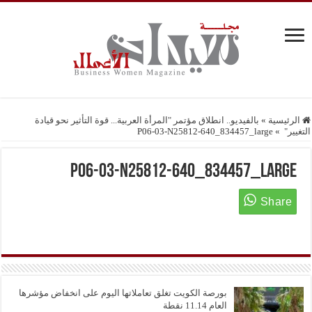
الرئيسية
»
بالفيديو.. انطلاق مؤتمر "المرأة العربية... قوة التأثير نحو قيادة
التغيير"
»
P06-03-N25812-640_834457_large
P06-03-N25812-640_834457_large
بورصة الكويت تغلق تعاملاتها اليوم على انخفاض مؤشرها
العام 11.14 نقطة