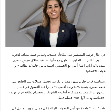
في إطار حرصه المستمر على مكافأة عميلاته وتقديم قيمة مضافة لتجربة
التسوق، أعلن بنك الخليج، بالتعاون مع «أبيات»، عن إطلاق عرضٍ حصري
لمدة ثلاثة أيام، اعتباراً من غدٍ الخميس، لعميلاته من حاملات بطاقة «روز
غولد» الائتمانية.
وبمناسبة قرب حلول شهر رمضان الكريم، تحصل عميلات بنك الخليج على
خصم حصري بنسبة 25% وبحد أقصى 50 ديناراً عند التسوق في قسم
التجهيزات الرمضانية من فرع أبيات – الشويخ، باستخدام بطاقة «روز غولد»
الائتمانية، وذلك لأول 600 عميلة فقط.
وتُعد “أبيات” واحدة من أبرز الوجهات الرائدة في مجال تجهيز المنازل في