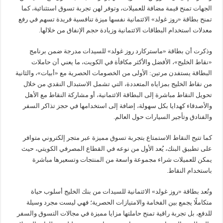
الجهات تمنح قيمة مضافة للعميلات، وتوفر لهن تجربة تسوق استثنائية، كما
تمنح بطاقة «روز غولد» الائتمانية نفسها ميزة تنافسية فريدة تسهم في رفع
معدلات استخدام البطاقات الائتمانية وزيادة حجم الإنفاق من خلالها.
وذكرت أن بطاقة «ماستركارد روز غولد» للسيدات مدرجة ضمن برنامج
«نقاط الخليج»، الأفضل والأكثر مكافأة في الكويت، ما يعني أن حاملات
البطاقة يستفدن مرتين: الأولى من الخصومات الحصرية مع «أبيات»، والثانية
من نقاط الخليج بمزاياه المتعددة، التي تشمل الاستبدال النقدي من خلال
تحويل النقاط مباشرة إلى البطاقة الائتمانية، أو مشاركة النقاط مع الأهل
والأصدقاء كهدايا بكل سهولة، إضافة إلى استخدامها في حجز تذاكر السفر
والفنادق وتأجير السيارات حول العالم.
كما تتيح النقاط الاستمتاع بتجربة تسوق مميزة عبر متجر إلكتروني متوافر
على تطبيق البنك، يُعد الأول من نوعه في القطاع المصرفي الكويتي، حيث
يمكن للعميلات شراء مجموعة واسعة من المنتجات وتسعيرها مباشرة
باستخدام النقاط.
وتُعد بطاقة «روز غولد» الائتمانية للسيدات من بنك الخليج أسلوب حياة
متكاملًا يجمع بين الفخامة والامتيازات الحصرية؛ فهي ليست مجرد وسيلة
للدفع، بل تجربة راقية تمنح حاملتها مزايا مميزة في مجالات التسوق والسفر