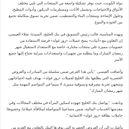
دولة الكويت، حيث توفر تشكيلة واسعة من المنتجات التي تلبي مختلف
الأذواق والاحتياجات، وتشمل الأثاث، ومستلزمات الديكور، وأدوات المطبخ،
وحلول الإضاءة، ومنتجات البناء والتشطيب، ضمن تجربة تسوق متكاملة تجمع
بين الجودة والتنوع.
وبهذه المناسبة، قالت رئيس التسويق في بنك الخليج، السيدة/ نجلاء العيسى،
إن التعاون مع «أبيات» يمنح عميلات «روز غولد» فرصة الاستفادة من
خصومات مميزة على منتجات مختارة، خاصة مع الاستعداد لاستقبال شهر
رمضان المبارك وما يتطلبه من تجهيزات واستعدادات منزلية تحتاج إليها جميع
الأسر.
وأضافت العيسى: “يأتي هذا العرض ضمن سلسلة من المبادرات والعروض
الحصرية التي يطلقها بنك الخليج لعميلات «روز غولد»، بهدف تلبية احتياجاتهن
ومنحهن تجربة مصرفية وتسوقية مميزة، لا سيما في المواسم المهمة مثل
شهر رمضان المبارك” .
وتابعت: “يواصل بنك الخليج جهوده لتمكين المرأة في مختلف المجالات، وفي
مقدمتها الخدمات المالية، ضمن مساعينا المتواصلة لمكافأة عملائنا، وخصوصًا
حاملات بطاقة «روز غولد» الائتمانية “.
وأشارت إلى أن العروض الحصرية التي يوفرها البنك بالتعاون مع العديد من