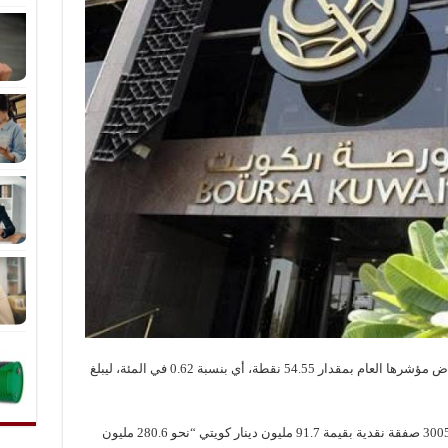
أغلقت بورصة الكويت تعاملاتها، اليوم، على انخفاض مؤشرها العام بمقدار 54.55 نقطة، أي بنسبة 0.62 في المئة، ليبلغ
وتم خلال الجلسة تداول 349.8 مليون سهم عبر 30056 صفقة نقدية بقيمة 91.7 مليون دينار كويتي “نحو 280.6 مليون