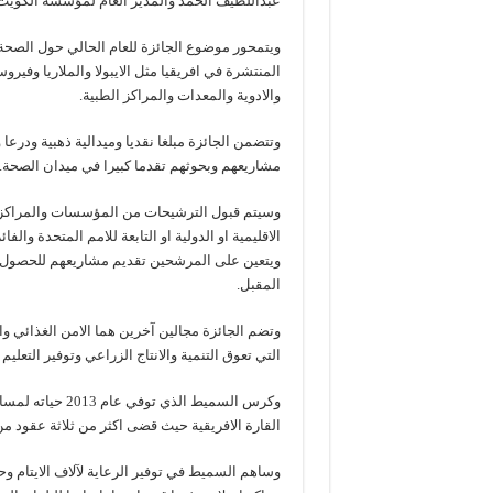
عبداللطيف الحمد والمدير العام لمؤسسة الكويت 
ويتمحور موضوع الجائزة للعام الحالي حول الصحة
المنتشرة في افريقيا مثل الايبولا والملاريا وفير
والادوية والمعدات والمراكز الطبية.
وتتضمن الجائزة مبلغا نقديا وميدالية ذهبية ودر
مشاريعهم وبحوثهم تقدما كبيرا في ميدان الصحة.
وسيتم قبول الترشيحات من المؤسسات والمراكز ا
الاقليمية او الدولية او التابعة للامم المتحدة وال
ويتعين على المرشحين تقديم مشاريعهم للحصول عل
المقبل.
وتضم الجائزة مجالين آخرين هما الامن الغذائي وا
التي تعوق التنمية والانتاج الزراعي وتوفير التعل
وكرس السميط الذي
القارة الافريقية حيث قضى اكثر من ثلاثة عقود من 