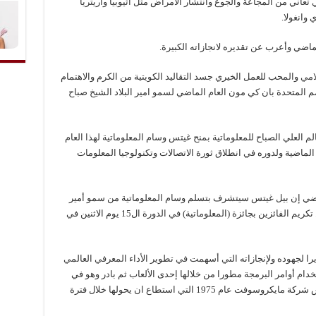
 تعاني من المجاعة والجوع وانتشار الامراض مثل اثيوبيا واريتريا
 وانغولا.
ضي وأعرب عن تقديره لانجازاته الكبيرة.
مي والمحب للعمل الخيري جسد التقاليد الكويتية من الكرم والاهتمام
امم المتحدة بان كي مون العام الماضي لسمو امير البلاد الشيخ صباح
 العلي الصباح للمعلوماتية بمنح غيتس وسام المعلوماتية لهذا العام
ه في مضمار المعلوماتية خلال ال40 سنة الماضية ولدوره في انطلاق ثورة الاتصالات وتكنولوجيا المعلومات
ضي إن بيل غيتس سيتشرف بتسلم وسام المعلوماتية من سمو أمير
البلاد الشيخ صباح الأحمد الجابر الصباح خلال حفل تكريم الفائزين بجائزة (المعلوماتية) في الدورة ال15 يوم الاثنين في
ا لجهوده ولإنجازاته التي أسهمت في تطوير الأداء المعرفي العالمي
سن ال13 من عمره باستخدام أوامر البرمجة مطورا من خلالها إحدى الألعاب ثم بادر وهو في
مطلع ال20 من عمره مع صديقه بول الآن بتأسيس شركة مايكروسوفت عام 1975 التي استطاع ان يحولها خلال فترة