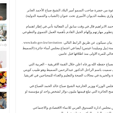
عوة من حضرة صاحب السمو أمير البلاد الشيخ صباح الأحمد الجابر
اري ينظمه الديوان الأميري تحت عنوان (الشباب والتنمية الدولية).
مد الابراهيم قال في وقت سابق أن الفعالية تأتي في إطار اهتمام
طوير مهارتهم وإلهام الجيل القادم بأهمية العمل التنموي والتطوعي.
ق الرابط التالي: www.kafo.gov.kw/invitation .
6 أغسطس، 2026
 (بيل وميليندا غيتس) أيضا في اجتماع مجلس أمناء جائزة (السميط
لحالي للمرة الاولى منذ اطلاقها قبل عامين.
صباح حفظه الله ورعاه اعلن خلال القمة الافريقية – العربية التي
بر 2013 عن الجائزة التي سميت باسم الراحل الدكتور عبدالرحمن السميط وهو طبيب كويتي
 والخيرية في مجالات الصحة والتعليم والغذاء للمحتاجين في افريقيا.
س الوزراء ووزير الخارجية الشيخ صباح خالد الحمد الصباح في
نح الجائزة التي تبلغ قيمتها مليون دولار لشخص واحد او مؤسسة او
جلس ادارة الصندوق العربي للانماء الاقتصادي والاجتماعي