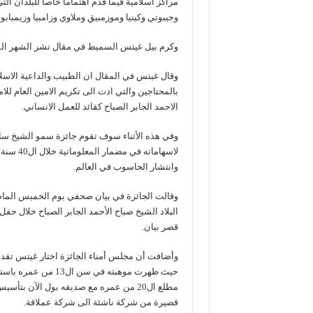
مراكز اسلامية فيما قدم اهتماما خاصا للبلدان التي
وجيبوتي وكينيا وموزمبيق وملاوي وزامبيا وزيمبابوي
وكرم بيل غيتس السميط في مقال نشر الشهر الما
وقال غيتس في المقال ان الطبيب والداعية الاسلا
بالمحتاجين والتي ادت الى تكريم الامين العام لل
الاحمد الجابر الصباح كقائد للعمل الانساني.
وفي هذه الأثناء سوف تقوم جائزة سمو الشيخ سالم
لاسهامات
وانتشار الحاسوب في العالم.
وقالت الجائزة في بيان صحفي يوم الخميس الما
قصر بيان.
وأضافت أن مجلس أمناء الجائزة اختار غيتس تقدير
حيث ظهرت موهبته في 
قصيرة من شركة ناشئة الى شركة عملاقة.