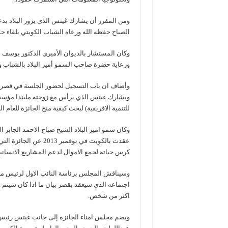
ومن المقرر أن يشارك غيتس الذي يزور البلاد بد
الصباح حفظه الله ورعاه الشباب الكويتي بلقاء حو
وكان المستشار بالديوان الأميري الدكتور يوسف ح
ورعاية حضرة صاحب السمو أمير البلاد بالشباب وت
وأضاف ان باب التسجيل لحضور الجلسة في قصر بيان سيكون عن طري
ويشارك غيتس الذي يرأس مع زوجته مليندا مؤسسة
للتنمية الافريقية) لبحث كيفية منح الجائزة للعام ا
وكان سمو امير البلاد الشيخ صباح الاحمد الجابر ال
عقدت بالكويت في نوفم
كرس حياته لجمع الاموال لدعم المشاريع الانسانية
وسيناقش المجلس برئاسة النائب الاول لرئيس مجل
اجتماعه الذي سيعقد بقصر بيان ما اذا كان سيتم م
اكثر من شخص.
ويضم مجلس امناء الجائزة إلى جانب غيتس رئيس م