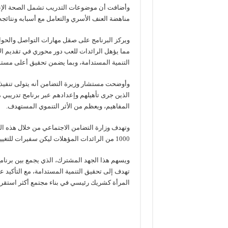
وأضافت أن موضوعات التدريب تشمل الصحة الإنجا
مناهضة العنف الأسري والتعامل مع أسبابه ونتائجه
ويركز البرنامج على صقل مهارات التواصل والحوار
مما يؤهل الرائدات للعب دور محوري في تقديم ال
التنمية المستدامة، وبما يضمن تحقيق أعلى مستو
وأوضحت مستشار وزيرة التضامن أنه يتولى تنفيذ ه
الذين جرى تأهيلهم وإعدادهم عبر برنامج تدريب
المفاهيم، ويعظم من الأثر التنموي المستهدف.
وتهدف وزارة التضامن الاجتماعي من خلال هذه ال
1000 من الرائدات المؤهلات ليكن سفيرات للتغيير الإيجابي ومحورا فاعلا للتوعية والإرشاد في مجتمعاتهن.
ويسهم هذا الجهد المشترك، الذي يجمع بين برنام
تهدف إلى تحقيق التنمية المستدامة، مع التأكيد عل
المرأة كشريك رئيسي في بناء مجتمع أكثر استقرار