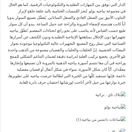
الدار التي توفق بين المهارات التقليدية والتكنولوجيات الرقمية، كما هو الحال
في مجموعة بياجيه بولو. تُنجز اللمسات الختامية باليد حلقة حلقةٍ لإبراز
التناوب الأنيق بين الصقل العادي والصقل الساتاني. يُفضَّل تصنيع السوار يدويا
أياً كانت هندسته لإضفاء المرونة والراحة عند حمل الساعة. يبدو أن كل سوار
صُنِع حسب القياس لأنه يناسب على نحو رائع انحناءات المعصم. تُطَوِّر بياجيه
تجهيزاتها دون الإخلال بمناهجها الإنتاجية التقليدية ودون الكشف عن أسرارها
الصناعية التي تمثل روح المصنع. التجهيزات عالية التكنولوجيا موجودة بجوار
المعدّات الخشبية. إنّ الحلقات والحليات والقضبان مصنوعة من الذهب واحدة
تلو الأخرى. يخضع تركيب العلبة لدراسة دقيقة لضمان التناغم الشكلي للمنتج
وراحته في آن معا.تتسم أسورة بياجيه الذهبية بالمرونة لأن تصنيعها وإنجازها
معقّدان. أيّاً كان شكل الأسورة، سواء في شكل أثقال أو قضبان مفصلية
ناعمة، فإنها تستفيد كلّها من الخبرة التي لطالما حرصت بياجيه على تطويرها،
خبرة توارثتها من جيل لآخر أتاحت لورشاتها احتضان حرف نادرة للغاية.