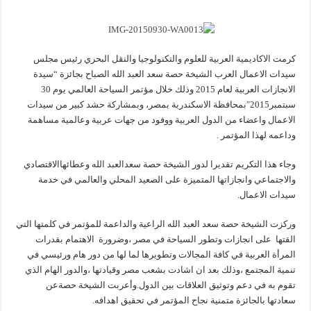
كرمت الاكاديمية العربية للعلوم والتكنولوجيا والنقل البحري رئيس مجلس
سيدات الاعمال العرب الشيخة حصة سعد العبد الله الصباح بجائزة “سيدة
الانجازات العربية لعام 2015 وذلك خلال مؤتمر السياحة العالمي يوم 30
سبتمبر2015″بمحافظة الاسكندرية بمصر، وبمشاركة حشد كبير من سيدات
الاعمال واعضاء من الدول العربية ووفود من جهات عربية وعالمية مساهمة
وداعمه لهذا المؤتمر .
وجاء هذا التكريم تقديرا لدور الشيخة حصة سعدالعبد الله وعطائهاالاقتصادي
والاجتماعي وانجازاتها المتميزة على الصعيد المحلي والعالمي في خدمة
سيدات الاعمال.
وركزت الشيخة حصة سعد العبد الله الراعية والداعمة للمؤتمر في كلمتها التي
القتها على انجازات وتطور السياحة في مصر ،وضرورة الاهتمام بقدرات
المرأة العربية في كافة المجالات وتطويرها لما لها من دور هام ورئيسي في
تنمية المجتمع ،وذلك بعد ان اشادت بشعب مصر وقيادتها ،والدور الهام الذي
تقوم به في دعم وتوثيق العلاقات بين الدول.وأعربت الشيخة حصةعن
سعادتها بالجائزة متمنية نجاح المؤتمر في تحقيق اهدافه.