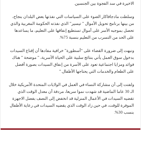
الاخيرة في سد الفجوة بين الجنسين.
وسلطت مادجافاكار الضوء على السياسات التي نفذتها بعض البلدان بنجاح،
من بينها برنامج تحويل الأموال ” تيسير” الذي نفذته الحكومة المغربية والذي
تحصل بموجبه الأسر على أموال تستطيع إنفاقها على التعليم، ما يساعدها
على الحد من التسرب من التعليم بنسبة 75%.
ونبهت إلى ضرورة القضاء على “أسطورة” خرافية مفادها أن إقناع السيدات
بدخول سوق العمل يأتي بنتائج سلبية على الحياة الأسرية، ” موضحة ” هناك
فوائد ومزايا اجتماعية تعود على الأسرة من إنفاق السيدات بصورة أفضل
على الطعام والخدمات التي يحتاجها الأطفال.”
ولفتت إلى أن مشاركة النساء في العمل في الولايات المتحدة الأمريكية خلال
الـ 30 عاما الماضية قد شهدت نموا سريعا، مردفة أن معدل الوقت الذي
تقضيه السيدات في الأعمال المنزلية قد انخفض إلى النصف بفضل الاجهزة
الموفرة للوقت، في حين زاد الوقت الذي يقضيه السيدات في رعاية الأطفال
بنسب 30%.