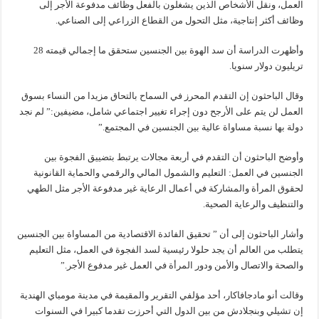
العمل، ونقل الأشخاص الذين يشغلون بالفعل وظائف مدفوعة الأجر إلى
وظائف أكثر إنتاجية، مثل التحول من القطاع الزراعي إلى الصناعي.
وأظهرت الدراسة أن سد الهوة بين الجنسين ستحقق ما إجمالي قيمته 28
تريليون دولار سنويا.
وقال الباحثون إن التقدم المحرز في السماح بالتحاق مزيدا من النساء بسوق
العمل لن يتم على الأرجح دون إجراء تغيير اجتماعي شامل، مضيفين:” لم نجد
دولة بها نسبة مساواة عالية بين الجنسين في المجتمع.”
وأوضح الباحثون أن التقدم في أربعة مجالات يرتبط بتضييق الفجوة بين
الجنسين في العمل: التعليم والشمول المالي والرقمي والحماية القانونية
لحقوق المرأة والمشاركة في أعمال الرعاية غير مدفوعة الأجر مثل الطهي
والتنظيف والرعاية الصحية.
وأشار الباحثون إلى أن ” تحقيق الفائدة الاقتصادية من المساواة بين الجنسين
يتطلب من العالم أن يجد حلولا رئيسية لسد الفجوة في العمل، مثل التعليم
والصحة والاتصال والأمن ودور المرأة في العمل غير مدفوع الأجر.”
وقالت أنو مادجافاكار، أحد مؤلفي التقرير والمقيمة في مدينة مومباي الهندية
إن تشيلي وبنجلادش من بين الدول التي أحرزت تقدما كبيرا في السنوات