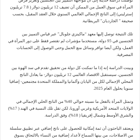
توصلت دراسة حديثة إلى أن مواجهة التمييز بين الجنسين وتعزيز فرص
المرأة في سوق العمل من الممكن أن تضيف 12 تريليون دولار ( 7.8 تريليون
إسترليني) إلى الناتج الإجمالي العالمي السنوي خلال العقد المقبل، بحسب
صحيفة ” الجارديان” البريطانية.
تلك النتيجة توصل إليها معهد “ماكينزي جلوبال” عبر قياس التمييز بين
الجنسين في 95 دولة، مستخدما مؤشرات لم تقتصر فقط على دور المرأة في
العمل، ولكن أيضا توافر وسائل منع الحمل وحتى الوصول إلى الحسابات
المصرفية.
وبينت الدراسة إنه إذا ما تمكنت كل دولة من تحقيق تقدم في سد الهوة بين
الجنسين، سيستقبل الاقتصاد العالمي 12 تريليون دولار- ما يعادل الناتج
المحلي الإجمالي لكل من اليابان وألمانيا والمملكة المتحدة مجتمعين- إضافيا
سنويا بحلول العام 2025.
وتمثل المرأة بالفعل ما نسبته حوالي 40% من الناتج الحلي الإجمالي في
الولايات المتحد الأمريكية وغربي أوروبا، لكن تقل تلك النسبة في الهند ( 17%)
والشرق الأوسط وشمال إفريقيا ( 18%)، وفق الدراسة.
ويعتقد الباحثون أن ثمة إمكانية للحصول على ناتج إضافي عبر تطبيق سلسلة
من الاصلاحات، من بينها السماح لأعداد إضافية من النساء بالالتحاق بسوق