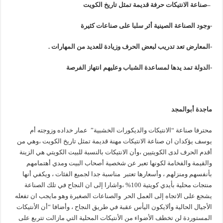
–
صناعة الانتيكات حرفة قديمة تمثل تاريخ الكويت
-وجود الصناعة الصينية أثر سلبا على صناعات كثيرة
-المعارض تعد تدريب لبعض الحرف وزيادة للعديد من المهارات .
-الدولة تمد يدها لمساعدة الشباب وعليهم انتهاز الفرصة
ماجدة أبوالمجد
محترفا صناعة “الانتيكات والديكورات الخشبية” عمار خداده وزوجته أم
يوسف يؤكدان ان صناعة الانتيكات مهنة قديمة تمثل تاريخ الكويت ،وهي من
أقدم الحرف لدى الكويتيين ،وأن الانتيكات بالنسبة للبيت الكويتي هي الزينة
والقيمة والفخامة لكونها تعبر عن شخصية أصحاب البيت ومدي أهتمامهم
بأنفسهم ومنزلهم ، وأسعارها تعتبر مناسبة جدا لجميع الفئات ، ويكفي أنها
منتجات محلية بأيدي كويتية 100% ،واشارا إلى ان النجاح في تلك الصناعة
يشجع على الاتجاه إلى العمل الحر والصناعات الصغيرة وهو مايجب ان تفعله
الأجيال الحالية وألايكون اليأس عقبة في طريق النجاح ، وأضافا “أن الأنتيكات
المستوردة لن تخطف الأضواء من الأنتيكات المحلية التي مازالت تتربع على