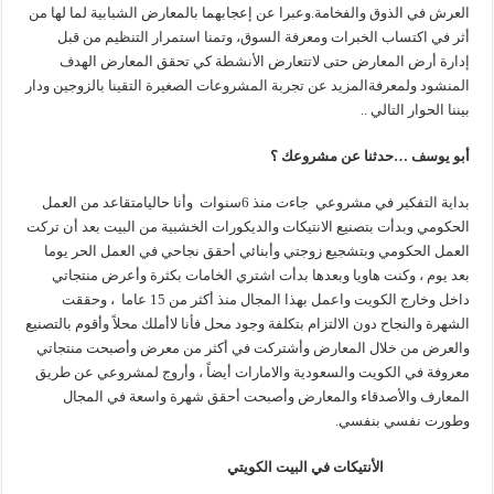
العرش في الذوق والفخامة.وعبرا عن إعجابهما بالمعارض الشبابية لما لها من
أثر في اكتساب الخبرات ومعرفة السوق، وتمنا استمرار التنظيم من قبل
إدارة أرض المعارض حتى لاتتعارض الأنشطة كي تحقق المعارض الهدف
المنشود ولمعرفةالمزيد عن تجربة المشروعات الصغيرة التقينا بالزوجين ودار
بيننا الحوار التالي ..
أبو يوسف …حدثنا عن مشروعك ؟
بداية التفكير في مشروعي جاءت منذ 6سنوات وأنا حاليامتقاعد من العمل
الحكومي وبدأت بتصنيع الانتيكات والديكورات الخشبية من البيت بعد أن تركت
العمل الحكومي وبتشجيع زوجتي وأبنائي أحقق نجاحي في العمل الحر يوما
بعد يوم ، وكنت هاويا وبعدها بدأت اشتري الخامات بكثرة وأعرض منتجاتي
داخل وخارج الكويت واعمل بهذا المجال منذ أكثر من 15 عاما ، وحققت
الشهرة والنجاح دون الالتزام بتكلفة وجود محل فأنا لاأملك محلاً وأقوم بالتصنيع
والعرض من خلال المعارض وأشتركت في أكثر من معرض وأصبحت منتجاتي
معروفة في الكويت والسعودية والامارات أيضاً ، وأروج لمشروعي عن طريق
المعارف والأصدقاء والمعارض وأصبحت أحقق شهرة واسعة في المجال
وطورت نفسي بنفسي.
الأنتيكات في البيت الكويتي