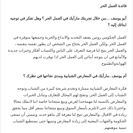
فائدة العمل الحر
أبو يوسف …من خلال تجربتك مارأيك في العمل الحر ؟ وهل تفكر في توجيه
ابنائك إليه ؟
العمل الحكومي روتين يفتقد التجديد والابداع والحرية وجميعها متوفرة في
العمل الحر ،ولكن العمل الحر يحتاج من الشخص ان يطور نفسه بنفسه ،
والعمل الحر يتيح لنا فرصة التعرف على الناس واكتساب أفكار وخبرات جديدة
ولاأمانع في ان يتوجه أبنائي إلى العمل الحر اذا توفرت لديهم
الهوايةوالطموح.
أم يوسف ..مارأيك في المعارض الشبابية ومدى نجاحها في نظرك ؟
فكرة المعارض الشبابية ممتازة وتخدم شريحة كبيرة من الشباب وتوجه
الشباب إلى العمل الحر، وتفتح لهم المجال للتعارف وتبادل الخبرات
والمعارض بالنسبة لنا مهمةجدا لعرض وبيع منتجاتنا خاصة اننا لانملك محالا
،واخترنا ذلك حتى لانلتزم بأسعار السوق ونبيع منتجاتنا بسعر أقل مما يحقق
زيادة في الاقبال ،والمعارض تتيح لنا معرفة كل ماهو جديد .ونتمني أن تسعى
الحكومة والجهات المعنية إلى زيادة المعارض وتبنيها حتى يستطيع الشباب
تنمية موهبتهم .