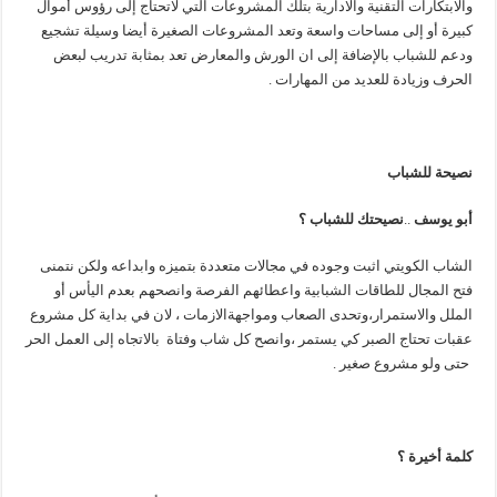
والابتكارات التقنية والادارية بتلك المشروعات التي لاتحتاج إلى رؤوس أموال
كبيرة أو إلى مساحات واسعة وتعد المشروعات الصغيرة أيضا وسيلة تشجيع
ودعم للشباب بالإضافة إلى ان الورش والمعارض تعد بمثابة تدريب لبعض
الحرف وزيادة للعديد من المهارات .
نصيحة للشباب
أبو يوسف
..
نصيحتك للشباب ؟
الشاب الكويتي اثبت وجوده في مجالات متعددة بتميزه وابداعه ولكن نتمنى
فتح المجال للطاقات الشبابية واعطائهم الفرصة وانصحهم بعدم اليأس أو
الملل والاستمرار،وتحدى الصعاب ومواجهةالازمات ، لان في بداية كل مشروع
عقبات تحتاج الصبر كي يستمر ،وانصح كل شاب وفتاة بالاتجاه إلى العمل الحر
حتى ولو مشروع صغير .
كلمة أخيرة ؟