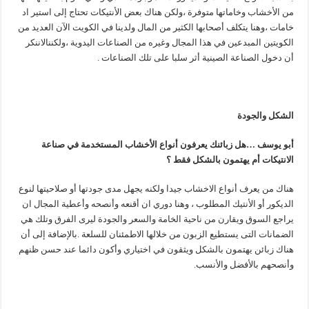
من الأخشاب وخاماتها متوفرة ،ولكن هناك بعض الأنتيكات تحتاج إلى استير اد
خامات ،وهنا يتكلف أصحابها الكثير من المال ولدينا في الكويت الآن العديد من
الكويتين المبدعين في هذا المجال وغيره من الصناعات اليدوية ،ولكننالاننكر
أن دخول الصناعة الصينية أثر سلبا على تلك الصناعات .
الشكل والجودة
أبو يوسف …هل زبائنك يعرفون أنواع الأخشاب المستخدمة في صناعة
الانتيكات أم يهتمون بالشكل فقط ؟
هناك من يعرف أنواع الاخشاب جيدا ولكنه يجهل مدى جودتها أو صلاحيتها لنوع
الديكور أو الأنتيك المطلوب ، وهنا دوري ان أقنعه وأنصحه وأعطية المجال ان
يراجع السوق ويقارن من ناحية الخامة والسعر والجودة ليرى الفرق وتلك هي
الضمانات التى يستطيع الزبون من خلالها الاطمئنان للسلعة .بالإضافة إلى أن
هناك زبائن يهتمون بالشكل ويثقون في اختياري وأكون دائما عند حسن ظنهم
وأنصحهم بالأفضل والأنسب.