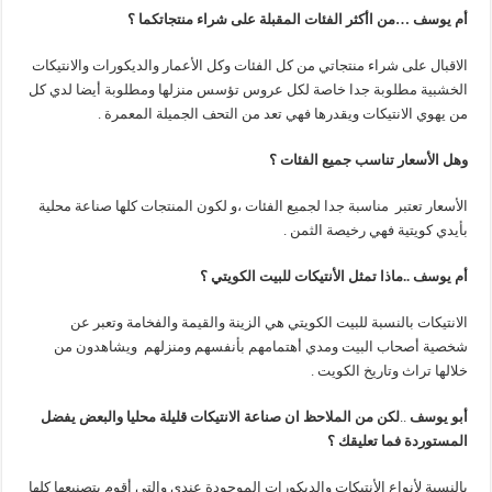
أم يوسف …من اأكثر الفئات المقبلة على شراء منتجاتكما ؟
الاقبال على شراء منتجاتي من كل الفئات وكل الأعمار والديكورات والانتيكات
الخشبية مطلوبة جدا خاصة لكل عروس تؤسس منزلها ومطلوبة أيضا لدي كل
من يهوي الانتيكات ويقدرها فهي تعد من التحف الجميلة المعمرة .
وهل الأسعار تناسب جميع الفئات ؟
الأسعار تعتبر مناسبة جدا لجميع الفئات ،و لكون المنتجات كلها صناعة محلية
بأيدي كويتية فهي رخيصة الثمن .
أم يوسف ..ماذا تمثل الأنتيكات للبيت الكويتي ؟
الانتيكات بالنسبة للبيت الكويتي هي الزينة والقيمة والفخامة وتعبر عن
شخصية أصحاب البيت ومدي أهتمامهم بأنفسهم ومنزلهم ويشاهدون من
خلالها تراث وتاريخ الكويت .
أبو يوسف
..
لكن من الملاحظ ان صناعة الانتيكات قليلة محليا والبعض يفضل
المستوردة فما تعليقك ؟
بالنسبة لأنواع الأنتيكات والديكورات الموجودة عندي والتي أقوم بتصنيعها كلها