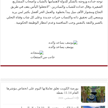
توجه خداده وزوجته بالشكر للدولة لاهتمامها بالشباب وأصحاب المشاريع
الصغيرة ،وقال خداده للشباب والمبادرين :”لاتجعلوا اليأس يقف في طريق
النجاح ومشوار الألف ميل يبدأ بخطوة والعمل الحر أفضل بكثير لمن يريد
ويسعي إلى تحقيق ذاته واكتساب خبرات جديدة وعلى كل شاب وفتاة التحلي
بالصبر والثقة بالنفس وحب المنافسة وعدم انتظار الوظيفة الحكومية .
يوسف يساعد والده
جانب من المنتجات
بورصة الكويت تغلق تعاملاتها اليوم على انخفاض مؤشرها
العام 11.14 نقطة
6 أغسطس، 2026
النفط الكويتي ينخفض إلى 74.33 دولار للبرميل