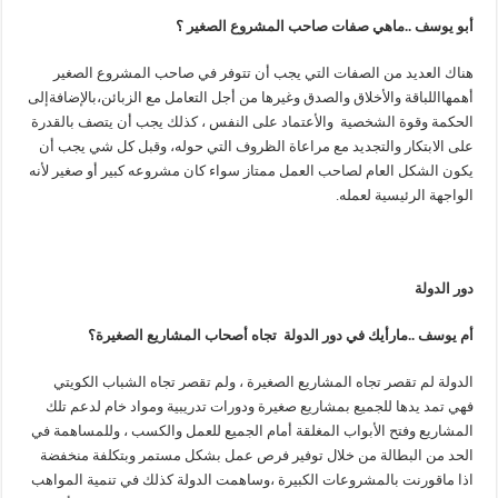
أبو يوسف ..ماهي صفات صاحب المشروع الصغير ؟
هناك العديد من الصفات التي يجب أن تتوفر في صاحب المشروع الصغير
أهمهااللباقة والأخلاق والصدق وغيرها من أجل التعامل مع الزبائن،بالإضافةإلى
الحكمة وقوة الشخصية والأعتماد على النفس ، كذلك يجب أن يتصف بالقدرة
على الابتكار والتجديد مع مراعاة الظروف التي حوله، وقبل كل شي يجب أن
يكون الشكل العام لصاحب العمل ممتاز سواء كان مشروعه كبير أو صغير لأنه
الواجهة الرئيسية لعمله.
دور الدولة
أم يوسف ..مارأيك في دور الدولة تجاه أصحاب المشاريع الصغيرة؟
الدولة لم تقصر تجاه المشاريع الصغيرة ، ولم تقصر تجاه الشباب الكويتي
فهي تمد يدها للجميع بمشاريع صغيرة ودورات تدريبية ومواد خام لدعم تلك
المشاريع وفتح الأبواب المغلقة أمام الجميع للعمل والكسب ، وللمساهمة في
الحد من البطالة من خلال توفير فرص عمل بشكل مستمر وبتكلفة منخفضة
اذا ماقورنت بالمشروعات الكبيرة ،وساهمت الدولة كذلك في تنمية المواهب