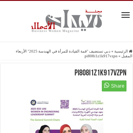
الرئيسية
»
دبي تستضيف "قمة القيادة للمرأة في الهندسة 2025" الأربعاء
المقبل
»
pi808i1z1k917vzpn
pi808i1z1k917vzpn