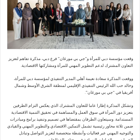
وقعت مؤسسة دبي للمرأة و”جي بي مورغان” فرع دبي، مذكرة تفاهم لتعزيز
التعاون المشترك لدعم التطوير المهني للمرأة ومشاركتها الاقتصادية.
ووقعت المذكرة سعادة نعيمة أهلي المدير التنفيذي لمؤسسة دبي للمرأة،
وخالد حب الله الرئيس التنفيذي الإقليمي لمنطقة الشرق الأوسط وشمال
أفريقيا في “جي بي مورغان”.
وتشكل المذكرة إطارا عاما للتعاون المشترك الذي يعكس التزام الطرفين
بتعزيز دور المرأة في سوق العمل والمساهمة في تحقيق التنمية الاقتصادية
المستدامة. وسيتعاون الطرفان بمقتضاها في تصميم وتنفيذ برامج ومبادرات
ضمن ثلاثة محاور رئيسية تشمل التمكين الاقتصادي والتطوير المهني والقيادي
والتوجيه المهني عبر فعاليات وأنشطة متخصصة لتعزيز التواصل وتبادل
الخبرات بين القيادات النسائية في مختلف القطاعات.