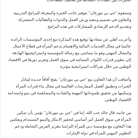
وستقوم “جي بي مورغان” بتوفير جانب الخبرة والمعرفة للبرامج التدريبية
والتعاون في تصميم وتنفيذ ورش العمل والندوات والفعاليات المشتركة
وتقديم الدعم الإرشادي للمشاركات في هذه البرامج.
وأعربت أهلي عن سعادتها توقيع هذه المذكرة مع إحدى المؤسسات الرائدة
عالميا في مجال الخدمات المالية والاهتمام بدعم المرأة في قطاع الأعمال
والمجال المهني وهو ما يتماشى مع رسالة المؤسسة واستراتيجيتها الهادفة
إلى تطوير قدرات الكوادر النسائية في سوق العمل وتعزيز دورها في الاقتصاد
الوطني من خلال شراكات استراتيجية مؤثرة.
وأضافت أن هذا التعاون مع “جي بي مورغان” يفتح آفاقاً جديدة لتبادل
الخبرات وتطبيق أفضل الممارسات العالمية في مجال بناء قدرات المرأة
وتمكينها من تحقيق طموحاتها المهنية والقيادية والمساهمة في نمو واستدامة
الاقتصاد الوطني.
من جانبه، قال خالد حب الله، إننا في “جي بي مورغان” نؤمن بأن تمكين
المرأة في سوق العمل أمر أساسي لتحفيز الابتكار والنمو المستدام ويعكس
هذا التعاون مع مؤسسة دبي للمرأة التزامنا بتعزيز الفرص الشاملة ودعم
التطوير المهني للمرأة في دولة الإمارات.