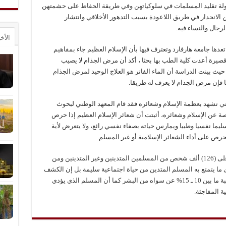
محاولة تقليد المسلمات في سلوكياتهن وفي طريقة الحفاظ على حشمتهن
 الانحدار في طريق اللاعودة بسبب التدهور الأخلاقي وانتشار
لرجال والنساء فيه.
الأخ
عدها جامعة هارفارد وتعترف فيها بأن الإسلام العظيم جاء بمفاهيم
يرة أعدت كلية الطب بها بحثا ، أكد أن مرض الجذام لا يصيب
يث بينت الدراسة أن الماء الفاتر هو العلاج الوحيد لمرض الجذام
فإن مرض الجذام لا يعرف له طريقا.
لتي تشهد بعظمة الإسلام وشعائره فقد قام المعهد الوطني لبحوث
خاصة عن الإسلام وشعائره، أثبتت أن شعائر الإسلام العظيم إذا حرص
يما نفسيا وطبيا ويمارس حياته بصفاء نفسي رائع، ولا يتعرض لأية
ص على أداء الشعائر الإسلامية أو غير المسلم.
كما أن بعض علماء ولاية ميريلاند قاموا بالكشف على (126) ألف شخص من المسلمين المتدينين وغير المتدينين ومن
ى ما يتمتع به المسلم المتدين من حياة اجتماعية سليمة بل إن الكشف
العملي أثبت أن المسلم المتدين تزيد مناعته بنسبة ما بين 10 ـ 15% عن سواه من البشر كما أن المسلم الذي يؤدي
ة المفاجئة.