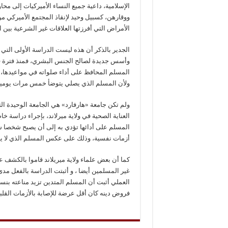
الإسلامية، داعية جميع النساء الأميركيات إلى 
ووقارهن، كسبيل وحيد لإنقاذ المجتمع الأميركي من
الأمراض التي أفرزتها العلاقات غير الشرعية بين ا
الجدير بالذكر أن هذه ليست الدراسة الأولى التي ت
وأسس جديدة لصالح الجنس البشري، فمنذ فترة قص
المسلم المحافظ على أداء صلواته في مواعيدها، ح
ولأن المسلم الذي يصلي يتوضأ خمس مرات يوميا 
ولم تكن جامعة «هارفارد» هي الجامعة الوحيدة ا
العناية الصحية في ولاية ميرلاند، بإجراء دراسة 
المسلم على أدائها تؤدي به إلى أن يصبح شخصا سل
أزمات نفسية، وذلك على عكس المسلم الذي لا يحر
غير المسلمين أيضا ، و أثبتت الدراسة بالفعل مد
فروض دينه كان أقل عرضة للإصابة بالأزمات القلبي