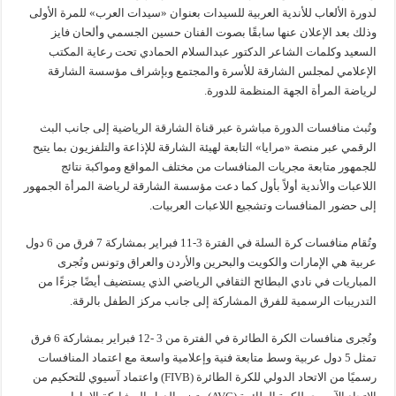
لدورة الألعاب للأندية العربية للسيدات بعنوان «سيدات العرب» للمرة الأولى
وذلك بعد الإعلان عنها سابقًا بصوت الفنان حسين الجسمي وألحان فايز
السعيد وكلمات الشاعر الدكتور عبدالسلام الحمادي تحت رعاية المكتب
الإعلامي لمجلس الشارقة للأسرة والمجتمع وبإشراف مؤسسة الشارقة
لرياضة المرأة الجهة المنظمة للدورة.
وتُبث منافسات الدورة مباشرة عبر قناة الشارقة الرياضية إلى جانب البث
الرقمي عبر منصة «مرايا» التابعة لهيئة الشارقة للإذاعة والتلفزيون بما يتيح
للجمهور متابعة مجريات المنافسات من مختلف المواقع ومواكبة نتائج
اللاعبات والأندية أولاً بأول كما دعت مؤسسة الشارقة لرياضة المرأة الجمهور
إلى حضور المنافسات وتشجيع اللاعبات العربيات.
وتُقام منافسات كرة السلة في الفترة 3-11 فبراير بمشاركة 7 فرق من 6 دول
عربية هي الإمارات والكويت والبحرين والأردن والعراق وتونس وتُجرى
المباريات في نادي البطائح الثقافي الرياضي الذي يستضيف أيضًا جزءًا من
التدريبات الرسمية للفرق المشاركة إلى جانب مركز الطفل بالرقة.
وتُجرى منافسات الكرة الطائرة في الفترة من 3 -12 فبراير بمشاركة 6 فرق
تمثل 5 دول عربية وسط متابعة فنية وإعلامية واسعة مع اعتماد المنافسات
رسميًا من الاتحاد الدولي للكرة الطائرة (FIVB) واعتماد آسيوي للتحكيم من