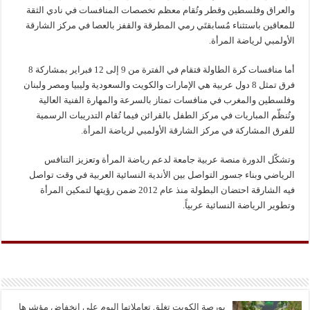
والعراق وفلسطين وقطر وتُقام معظم تخصصات المنافسات في نادي الثقة
للمعاقين باستثناء مُسابقتَي رمي المطرقة والقفز بالعصا في مركز الشارقة
الأولمبي لرياضة المرأة.
أما منافسات كرة الطاولة فتقام في الفترة من 9 إلى 12 فبراير بمشاركة 8
فرق تمثل 8 دول عربية هي الإمارات والكويت والسعودية وليبيا ومصر ولبنان
وفلسطين والمغرب في منافسات تمتاز بالسرعة والمهارة الفنية العالية
وتُنظّم المباريات في مركز الطفل بالقرائن فيما تُقام التدريبات الرسمية
للفرق المشاركة في مركز الشارقة الأولمبي لرياضة المرأة.
وتشكّل الدورة منصة عربية جامعة لدعم رياضة المرأة وتعزيز التنافس
الرياضي وبناء جسور التواصل بين الأندية النسائية العربية في وقت تواصل
فيه الشارقة احتضان البطولة منذ عام 2012 ضمن رؤيتها لتمكين المرأة
وتطوير الرياضة النسائية عربياً.
بورصة الكويت تغلق تعاملاتها اليوم على انخفاض مؤشرها