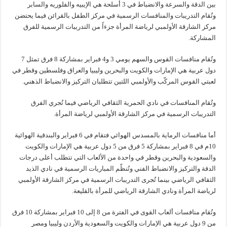
بين الدقة والسرعة والانضباط في 3 أسلحة هي الإيبيه والفلوريه والسابر
وتُقام التدريبات والمنافسات الرسمية في مركز الطفل بالقرائن فيما يحتضن
مركز الشارقة الأولمبي لرياضة المرأة جزءاً من التدريبات الرسمية للفرق
المشاركة.
وتُقام منافسات القوس والسهم يومي 3 و4 فبراير بمشاركة 8 فرق تمثل 7
دول عربية هي الإمارات والكويت والبحرين وليبيا والعراق وفلسطين وقطر في
لعبتي القوس المركّب والأولمبي اللتين تتطلبان التركيز والانضباط الذهني.
وتُقام المنافسات في نادي الحمرية الثقافي الرياضي فيما تُجري الفرق
التدريبات الرسمية في مركز الشارقة الأولمبي لرياضة المرأة.
أما منافسات الرماية بالمسدس الهوائي فتقام في 6 فبراير والبندقية الهوائية
10م في 8 فبراير بمشاركة 5 فرق من 5 دول عربية هي الإمارات والكويت
والسعودية والبحرين وقطر في واحدة من الألعاب التي تتطلب أعلى درجات
الدقة والتركيز والانضباط الفني وتُنظّم المباريات الرسمية في نادي الذيد
الثقافي الرياضي بينما تُجرى التدريبات الرسمية في مركز الشارقة الأولمبي
لرياضة المرأة ونادي الشارقة الرياضي للمرأة بالقليعة.
وتُقام منافسات ألعاب القوى في الفترة من 8 إلى 10 فبراير بمشاركة 10 فرق
من 9 دول عربية هي الإمارات والكويت والسعودية والأردن وليبيا ومصر