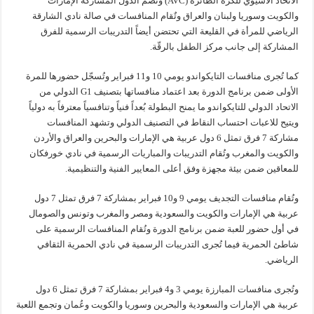
الاتحاد الآسيوي للكرة الطائرة (AVC) وتضم الدول المشاركة الإمارات
والكويت وسوريا ولبنان والعراق وتٌقام المنافسات في صالة نادي الشارقة
الرياضي للمرأة في القليعة التي تحتضن أيضاً التدريبات الرسمية للفرق
المشاركة إلى جانب مركز الطفل بالرقّة.
كما تُجرى منافسات التايكواندو يومي 10 و11 فبراير وتُسجّل حضورها للمرة
الأولى ضمن برنامج الدورة بعد اعتماد منافساتها بتصنيف G1 الدولي من
الاتحاد الدولي للتايكواندو ما يمنح البطولة بُعداً فنياً وتنافسياً معترفاً به دولياً
ويتيح للاعبات احتساب النقاط في التصنيف الدولي وتشهد المنافسات
مشاركة 7 فرق تمثل 6 دول عربية هي الإمارات والبحرين والعراق والأردن
والكويت والمغرب وتُقام التدريبات والمباريات الرسمية في نادي خورفكان
للمعاقين ضمن بيئة مجهزة وفق أعلى المعايير الفنية والتنظيمية.
وتُقام منافسات التجديف يومي 9 و10 فبراير بمشاركة 7 فرق تمثل 7 دول
عربية هي الإمارات والكويت والسعودية ومصر والمغرب وتونس والصومال
في أول حضور للعبة ضمن برنامج الدورة وتُقام المنافسات الرسمية على
شاطئ الحمرية فيما تُجرى التدريبات الرسمية في نادي الحمرية الثقافي
الرياضي.
وتُجرى منافسات المبارزة يومي 3 و4 فبراير بمشاركة 7 فرق تمثل 6 دول
عربية هي الإمارات والسعودية والبحرين وسوريا والكويت وعُمان وتجمع اللعبة