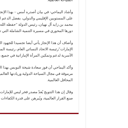
وأشاد اليماحي- في بيان أصدره أمس – بهذا الإنجاز
على المستويين الإقليمي والدولي، بفضل الدعم ا
محمد بن زايد آل نهيان، رئيس الدولة “حفظه الله ” 
دورها المحوري في مسيرة التنمية الشاملة التي ت
وأضاف أن هذا الإنجاز يأتي أيضا تجسيدا للجهود ا
الإمارات”رئيسة الاتحاد النسائي العام، رئيسة ال
الأسرية لدعم وتمكين المرأة الإماراتية في جميع م
وأكد اليماحي أن فوز سعادة شيخة النويس بهذا ال
مرموقة في مجال السياحة الدولية وريادتها العال
المحافل العالمية.
وقال إن هذا التتويج يُعدّ مصدر فخر ليس للإمارا
صنع القرار العالمية، ويُبرهن على قدرة الكفاءات 