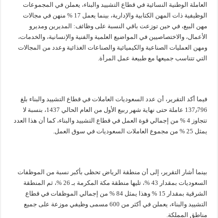
العاملة الوطنية النسائية في قطاع التشييد والبناء، يعملن في المجموعات
الوظيفية ذات المهن الكتابية والإدارية، بينما يعمل 17 % منهن في مجالات
مهن البيع، في حين توزعت باقي النسبة على وظائف: المديرين ومديرو
الأعمال، والاختصاصيين في المواضيع العلمية والفنية والإنسانية، والخدمات،
ومهن العمليات الصناعية والكيميائية والصناعات الغذائية وعدد من المجالات
التي تتناسب جميعها مع طبيعة عمل المرأة.
فيما أكد التقرير، أن عدد السعوديات العاملات في قطاع التشييد والبناء بلغ
137٫796 عاملة حتى نهاية شهر ربيع الأول من العام الحالي 1437، بنسبة لا
تتجاوز 4 % من إجمالي قوة العمل في قطاع التشييد والبناء، كما أن هذا العدد
يمثل 25 % من مجموع العاملات السعوديات في سوق العمل.
بينما أشار التقرير، إلى أن منطقة الرياض تحظى بأكبر نسبة من الموظفات
السعوديات بمقدار 43 %، تليها منطقة مكة المكرمة بـ 26 %، ثم المنطقة
الشرقية بمقدار 15 % وهذا يمثل 84 % من إجمالي الموظفات في قطاع
التشييد والبناء، يعملن في أكثر من 600 مسمى وظيفي موزعة على جميع
مناطق المملكة.