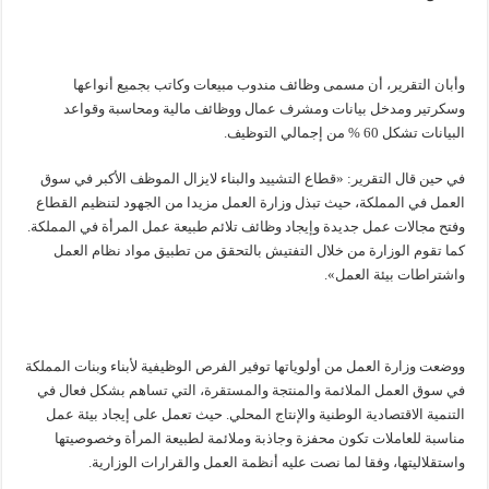
وأبان التقرير، أن مسمى وظائف مندوب مبيعات وكاتب بجميع أنواعها
وسكرتير ومدخل بيانات ومشرف عمال ووظائف مالية ومحاسبة وقواعد
البيانات تشكل 60 % من إجمالي التوظيف.
في حين قال التقرير: «قطاع التشييد والبناء لايزال الموظف الأكبر في سوق
العمل في المملكة، حيث تبذل وزارة العمل مزيدا من الجهود لتنظيم القطاع
وفتح مجالات عمل جديدة وإيجاد وظائف تلائم طبيعة عمل المرأة في المملكة.
كما تقوم الوزارة من خلال التفتيش بالتحقق من تطبيق مواد نظام العمل
واشتراطات بيئة العمل».
ووضعت وزارة العمل من أولوياتها توفير الفرص الوظيفية لأبناء وبنات المملكة
في سوق العمل الملائمة والمنتجة والمستقرة، التي تساهم بشكل فعال في
التنمية الاقتصادية الوطنية والإنتاج المحلي. حيث تعمل على إيجاد بيئة عمل
مناسبة للعاملات تكون محفزة وجاذبة وملائمة لطبيعة المرأة وخصوصيتها
واستقلاليتها، وفقا لما نصت عليه أنظمة العمل والقرارات الوزارية.