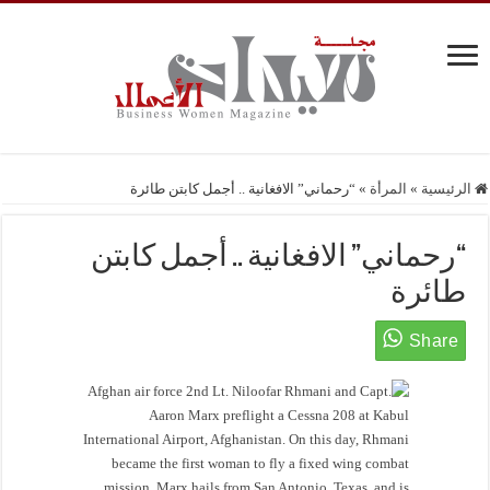
الرئيسية
»
المرأة
»
“رحماني” الافغانية .. أجمل كابتن طائرة
“رحماني” الافغانية .. أجمل كابتن
طائرة