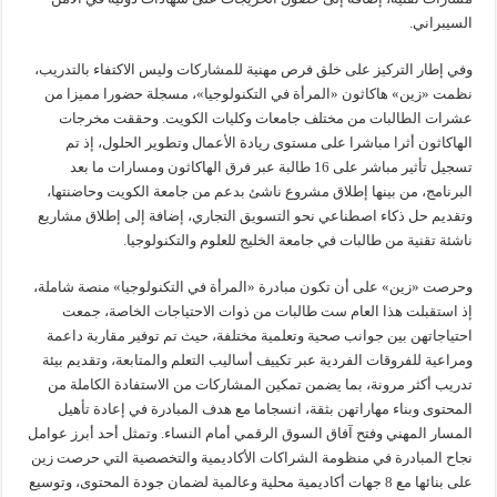
السيبراني.
وفي إطار التركيز على خلق فرص مهنية للمشاركات وليس الاكتفاء بالتدريب،
نظمت «زين» هاكاثون «المرأة في التكنولوجيا»، مسجلة حضورا مميزا من
عشرات الطالبات من مختلف جامعات وكليات الكويت. وحققت مخرجات
الهاكاثون أثرا مباشرا على مستوى ريادة الأعمال وتطوير الحلول، إذ تم
تسجيل تأثير مباشر على 16 طالبة عبر فرق الهاكاثون ومسارات ما بعد
البرنامج، من بينها إطلاق مشروع ناشئ بدعم من جامعة الكويت وحاضنتها،
وتقديم حل ذكاء اصطناعي نحو التسويق التجاري، إضافة إلى إطلاق مشاريع
ناشئة تقنية من طالبات في جامعة الخليج للعلوم والتكنولوجيا.
وحرصت «زين» على أن تكون مبادرة «المرأة في التكنولوجيا» منصة شاملة،
إذ استقبلت هذا العام ست طالبات من ذوات الاحتياجات الخاصة، جمعت
احتياجاتهن بين جوانب صحية وتعلمية مختلفة، حيث تم توفير مقاربة داعمة
ومراعية للفروقات الفردية عبر تكييف أساليب التعلم والمتابعة، وتقديم بيئة
تدريب أكثر مرونة، بما يضمن تمكين المشاركات من الاستفادة الكاملة من
المحتوى وبناء مهاراتهن بثقة، انسجاما مع هدف المبادرة في إعادة تأهيل
المسار المهني وفتح آفاق السوق الرقمي أمام النساء. وتمثل أحد أبرز عوامل
نجاح المبادرة في منظومة الشراكات الأكاديمية والتخصصية التي حرصت زين
على بنائها مع 8 جهات أكاديمية محلية وعالمية لضمان جودة المحتوى، وتوسيع