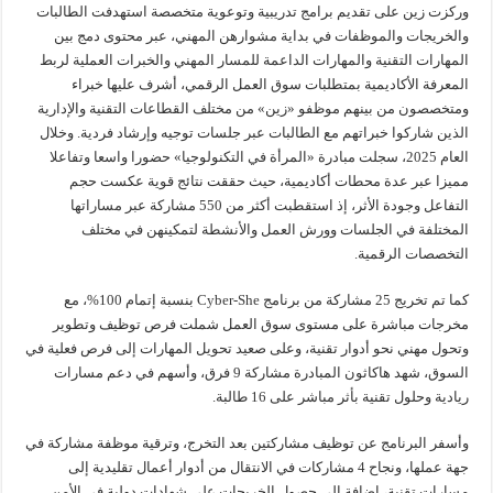
وركزت زين على تقديم برامج تدريبية وتوعوية متخصصة استهدفت الطالبات
والخريجات والموظفات في بداية مشوارهن المهني، عبر محتوى دمج بين
المهارات التقنية والمهارات الداعمة للمسار المهني والخبرات العملية لربط
المعرفة الأكاديمية بمتطلبات سوق العمل الرقمي، أشرف عليها خبراء
ومتخصصون من بينهم موظفو «زين» من مختلف القطاعات التقنية والإدارية
الذين شاركوا خبراتهم مع الطالبات عبر جلسات توجيه وإرشاد فردية. وخلال
العام 2025، سجلت مبادرة «المرأة في التكنولوجيا» حضورا واسعا وتفاعلا
مميزا عبر عدة محطات أكاديمية، حيث حققت نتائج قوية عكست حجم
التفاعل وجودة الأثر، إذ استقطبت أكثر من 550 مشاركة عبر مساراتها
المختلفة في الجلسات وورش العمل والأنشطة لتمكينهن في مختلف
التخصصات الرقمية.
كما تم تخريج 25 مشاركة من برنامج Cyber-She بنسبة إتمام 100%، مع
مخرجات مباشرة على مستوى سوق العمل شملت فرص توظيف وتطوير
وتحول مهني نحو أدوار تقنية، وعلى صعيد تحويل المهارات إلى فرص فعلية في
السوق، شهد هاكاثون المبادرة مشاركة 9 فرق، وأسهم في دعم مسارات
ريادية وحلول تقنية بأثر مباشر على 16 طالبة.
وأسفر البرنامج عن توظيف مشاركتين بعد التخرج، وترقية موظفة مشاركة في
جهة عملها، ونجاح 4 مشاركات في الانتقال من أدوار أعمال تقليدية إلى
مسارات تقنية، إضافة إلى حصول الخريجات على شهادات دولية في الأمن