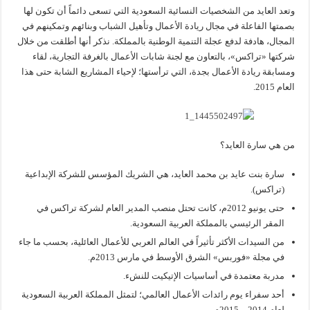
وتعد العايد من الشخصيات النسائية السعودية التي تسعى دائماً أن تكون لها
بصمتها الفاعلة في مجال ريادة الأعمال وتأهيل الشباب وبنائهم وتمكينهم في
المجال، هادفة لدفع عجلة التنمية الوطنية بالمملكة. نذكر أنها أطلقت من خلال
شركتها «تراكس»، بالتعاون مع لجنة شابات الأعمال بالغرفة التجارية، لقاء
ومسابقة ريادة الأعمال بجدة، التي ترأستها؛ لإحياء المشاريع الشابة حتى هذا
العام 2015.
من هي سارة العايد؟
سارة بنت عايد بن محمد العايد، هي الشريك المؤسس للشركة الإبداعية
(تراكس).
حتى يونيو 2012م، كانت تحتل منصب المدير العام لشركة تراكس في
المقر الرئيسي بالمملكة العربية السعودية.
من السيدات الأكثر تأثيراً في العالم العربي للأعمال العائلية، بحسب ما جاء
في مجلة «فوربس» الشرق الأوسط في مارس 2013م.
مدربة معتمدة في أساسيات الإتيكيت للنشء.
أحد سفراء يوم رائدات الأعمال العالمي؛ لتمثل المملكة العربية السعودية
لعام 2014 – 2015م.