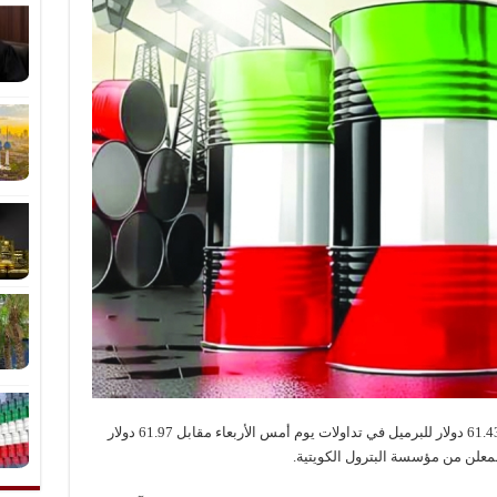
انخفض سعر برميل النفط الكويتي 54 سنتا ليبلغ 61.43 دولار للبرميل في تداولات يوم أمس الأربعاء مقابل 61.97 دولار
معلن من مؤسسة البترول الكويتية.