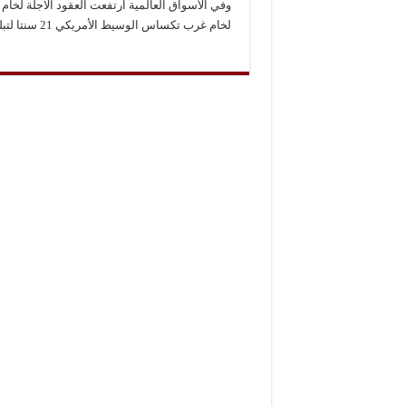
لخام غرب تكساس الوسيط الأمريكي 21 سنتا لتبلغ 58.46 دولار للبرميل.