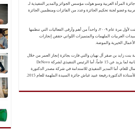
ائزة المرأة العربية وسو هولت مؤسس الجوائز والمدير التنفيذية لـ
عربية وعضو لجنة تحكيم الجائزة وعدد من الفائزات ومنظمين الجائزة
تعتبر حفل توزيع جائزة المرأة العربية والتي انطلقت لأول مرة عام ٢٠٠٩، واحداً من أهم وأرقى الفعاليات التي تنظمها
 إلى تقدير السيدات العربيات الملهمات والمتميزات اللواتي حققن إنجازات
لأعمال الخيرية والموضة.
 بنت زايد بن صقر آل نهيان والتي فازت بجائزة إنجاز العمر من خلال
مسيرة متميزة من النجاح في مجال الأعمال الإنسانية لما يزيد عن 15 عاماً، أما الرئيس التنفيذي لشركة DeNovo
 للعام، أما المدير التنفيذي للاستدامة في شركة مصدر الدكتورة
اذة الدكتورة رفيعة عبيد غباش جائزة السيدة الملهمة للعام 2015.