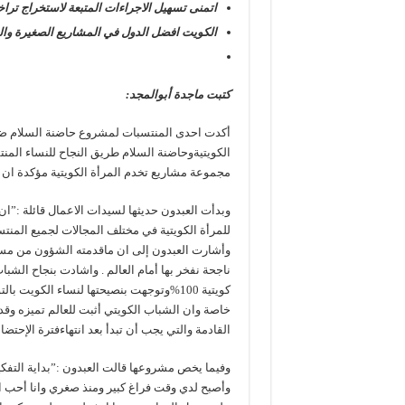
اتمنى تسهيل الاجراءات المتبعة لاستخراج ترا
الكويت افضل الدول في المشاريع الصغيرة وال
كتبت ماجدة أبوالمجد:
أكدت احدى المنتسبات لمشروع حاضنة السلام ضحى
الكويتيةوحاضنة السلام طريق النجاح للنساء الم
مجموعة مشاريع تخدم المرأة الكويتية مؤكدة ان 
وبدأت العبدون حديثها لسيدات الاعمال قائلة :”ان
للمرأة الكويتية في مختلف المجالات لجميع المنتس
وأشارت العبدون إلى ان ماقدمته الشؤون من م
ناجحة نفخر بها أمام العالم . واشادت بنجاح الش
كويتية 100%وتوجهت بنصيحتها لنساء الكو
خاصة وان الشباب الكويتي أثبت للعالم تميزه وقد
القادمة والتي يجب أن تبدأ بعد انتهاءفترة الإحتضا
وفيما يخص مشروعها قالت العبدون :”بداية التف
وأصبح لدي وقت فراغ كبير ومنذ صغري وانا أحب ال