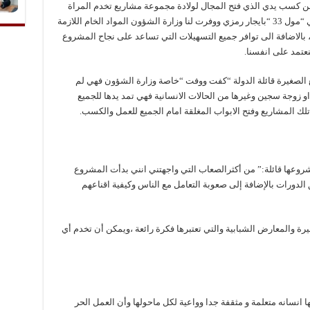
من كسب يدي الذي فتح المجال لولادة مجموعة مشاريع تخدم المراة
الكويتية على راسها حاضنة السلام لناخذ مكاننا في “مول 33 “بايجار رمزي ووفرت لنا وزارة الشؤون المواد الخام اللازمة
، بالاضافة الى توافر جميع التسهيلات التي تساعد على نجاح المشروع
عتمد على انفسنا.
 الصغيرة قائلة الدولة “كفت ووفت “خاصة وزارة الشؤون فهي لم
و زوجة سجين وغيرها من الحالات الانسانية فهي تمد يدها للجميع
لك المشاريع وفتح الابواب المغلقة امام الجميع للعمل والكسب.
وعها قائلة:” من أكثرالصعاب التي واجهتني انني بدأت المشروع
لدورات بالإضافة إلى صعوبة التعامل مع الناس وكيفية اقناعهم
 والمعارض الشبابية والتي تعتبرها فكرة رائعة ،ويمكن أن تخدم أي
ا انسانه متعلمة و مثقفة جدا وواعية لكل ماحولها وأن العمل الحر