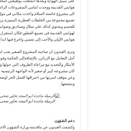
على سبيل الهواية وبعدها انشغلت بوظيفتي كمح
هوايتي القديمة ووجدت امامي المشروعات الرائ
تصنيع مجموعة من الخلطات العطرية المميزة برو
لهوايتي القديمة في تصنيع العطور فكان استقرار
هوايتي الأولى والأحب إلى نفسي واخرج فيها ابداع
وترى العبدون ان صاحبة المشروع الصغير يجب ان ت
أجل التعامل مع الزبائن، بالإضافةإلى الحكمة و
الأبتكار والتجديد مع مراعاة الظروف التي حوله
كان مشروعه كبير أو صغير لأنه الواجهة الرئيسية ل
وعن موقف اسرتها من احترافها العمل الحر اوضحت 
وتشجعها .
الزميلة ماجدة ابو المجد تحاور ضحى
دعم الشؤون
وكشفت العبدون عن ماقدمته وزارة الشؤون الاجتم