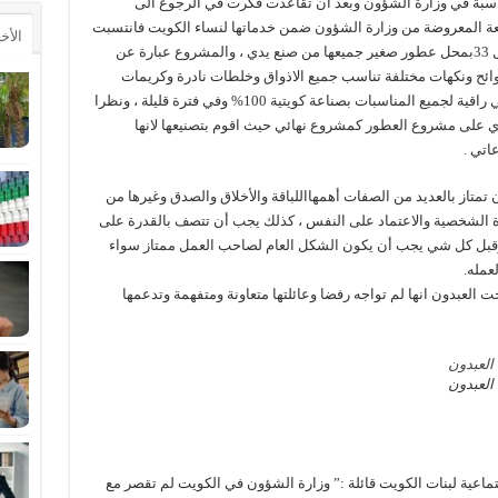
اسبة في وزارة الشؤون وبعد ان تقاعدت فكرت في الرجوع الى
عة المعروضة من وزارة الشؤون ضمن خدماتها لنساء الكويت فانتسبت
الأخ
الى مشروع حاضنة السلام واخذت مكاني في مول 33بمحل عطور صغير جميعها من صنع يدي ، والمشروع عبارة عن
ائح ونكهات مختلفة تناسب جميع الاذواق وخلطات نادرة وكريمات
للجسم ويحتوي كذلك على سلال وصناديق وصواني راقية لجميع المناسبات بصناعة كويتية 100% وفي فترة قليلة ، ونظرا
ي على مشروع العطور كمشروع نهائي حيث اقوم بتصنيعها لانها
اتي .
متاز بالعديد من الصفات أهمهااللباقة والأخلاق والصدق وغيرها من
قوة الشخصية والاعتماد على النفس ، كذلك يجب أن تتصف بالقدرة على
ا وقبل كل شي يجب أن يكون الشكل العام لصاحب العمل ممتاز سواء
عمله.
العبدون انها لم تواجه رفضا وعائلتها متعاونة ومتفهمة وتدعمها
 العبدون
اعية لبنات الكويت قائلة :” وزارة الشؤون في الكويت لم تقصر مع