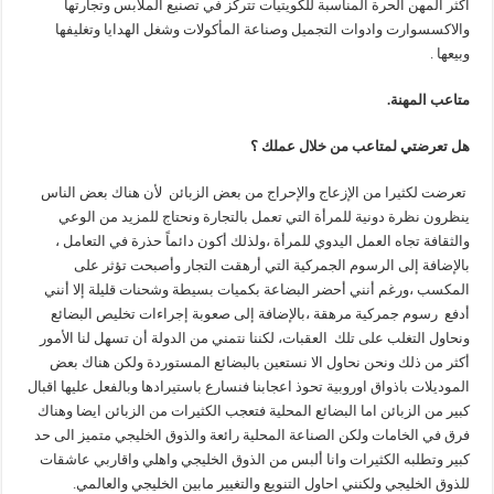
أكثر المهن الحرة المناسبة للكويتيات تتركز في تصنيع الملابس وتجارتها
والاكسسوارت وادوات التجميل وصناعة المأكولات وشغل الهدايا وتغليفها
وبيعها .
متاعب المهنة.
هل تعرضتي لمتاعب من خلال عملك ؟
تعرضت لكثيرا من الإزعاج والإحراج من بعض الزبائن لأن هناك بعض الناس
ينظرون نظرة دونية للمرأة التي تعمل بالتجارة ونحتاج للمزيد من الوعي
والثقافة تجاه العمل اليدوي للمرأة ،ولذلك أكون دائماً حذرة في التعامل ،
بالإضافة إلى الرسوم الجمركية التي أرهقت التجار وأصبحت تؤثر على
المكسب ،ورغم أنني أحضر البضاعة بكميات بسيطة وشحنات قليلة إلا أنني
أدفع رسوم جمركية مرهقة ،بالإضافة إلى صعوبة إجراءات تخليص البضائع
ونحاول التغلب على تلك العقبات، لكننا نتمني من الدولة أن تسهل لنا الأمور
أكثر من ذلك ونحن نحاول الا نستعين بالبضائع المستوردة ولكن هناك بعض
الموديلات باذواق اوروبية تحوذ اعجابنا فنسارع باستيرادها وبالفعل عليها اقبال
كبير من الزبائن اما البضائع المحلية فتعجب الكثيرات من الزبائن ايضا وهناك
فرق في الخامات ولكن الصناعة المحلية رائعة والذوق الخليجي متميز الى حد
كبير وتطلبه الكثيرات وانا ألبس من الذوق الخليجي واهلي واقاربي عاشقات
للذوق الخليجي ولكنني احاول التنويع والتغيير مابين الخليجي والعالمي.