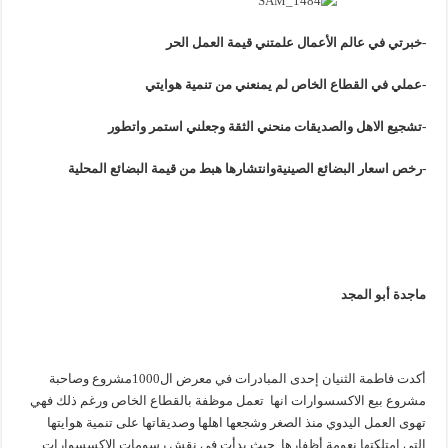
-خبرتي في عالم الأعمال علمتني قيمة العمل الحر
-عملي في القطاع الخاص لم يمنعني من تنمية هوايتي
-تشجيع الاهل والصديقات منحني الثقة وجعلني استمر واتطور
-رخص اسعار البضائع الصينيةوانتشارها هبط من قيمة البضائع المحلية
ماجدة أبو المجد
أكدت فاطمة الثنيان إحدى المبادرات في معرض ال1000مشروع وصاحبة
مشروع بيع الاكسسوارات انها
تعمل موظفة بالقطاع الخاص ورغم ذلك فهي
تهوى العمل اليدوي منذ الصغر وشجعها اهلها وصديقاتها على تنمية هوايتها
التي امتلكتها نعومة أظفارها حيث بدأت في نقش رسومات الاكسسوارات