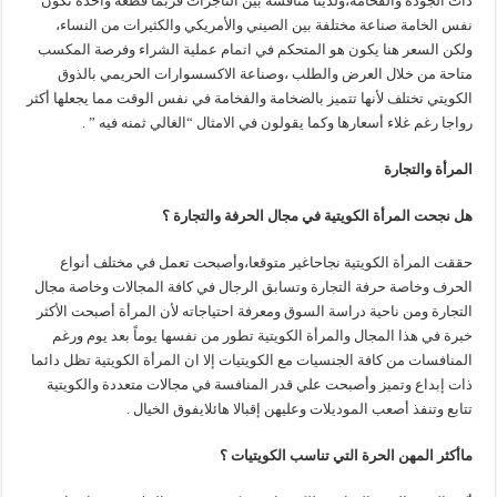
ذات الجودة والفخامة،ولدينا منافسة بين التاجرات فربما قطعة واحدة تكون
نفس الخامة صناعة مختلفة بين الصيني والأمريكي والكثيرات من النساء،
ولكن السعر هنا يكون هو المتحكم في اتمام عملية الشراء وفرصة المكسب
متاحة من خلال العرض والطلب ،وصناعة الاكسسوارات الحريمي بالذوق
الكويتي تختلف لأنها تتميز بالضخامة والفخامة في نفس الوقت مما يجعلها أكثر
رواجا رغم غلاء أسعارها وكما يقولون في الامثال “الغالي ثمنه فيه ” .
المرأة والتجارة
هل نجحت المرأة الكويتية في مجال الحرفة والتجارة ؟
حققت المرأة الكويتية نجاحاغير متوقعا،وأصبحت تعمل في مختلف أنواع
الحرف وخاصة حرفة التجارة وتسابق الرجال في كافة المجالات وخاصة مجال
التجارة ومن ناحية دراسة السوق ومعرفة احتياجاته لأن المرأة أصبحت الأكثر
خبرة في هذا المجال والمرأة الكويتية تطور من نفسها يوماً بعد يوم ورغم
المنافسات من كافة الجنسيات مع الكويتيات إلا ان المرأة الكويتية تظل دائما
ذات إبداع وتميز وأصبحت علي قدر المنافسة في مجالات متعددة والكويتية
تتابع وتنفذ أصعب الموديلات وعليهن إقبالا هائلايفوق الخيال .
ماأكثر المهن الحرة التي تناسب الكويتيات ؟