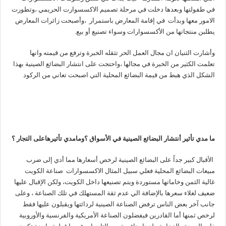
في طفولتها وبعدها دخلت في مرحلة تصميم الاكسسوارت الحريمي ،وتطورت
الامور معها وبدأت في إقامة المعارض باستمرار ،وأصبحت زائرات المعارض
يطلبن منتجاتها من الأكسسوارات وسواء تصنيع أو بيع.
وأشارت الثنيان ان مجال العمل الحر تثقله الخبرة وترفع من قيمته وانها
تعلمت الكثير من الخبرة في مجالها ،واحتجت على انتشار البضائع الصينية بهذا
الشكل الذي هبط من قيمة البضائع المحلية التي اصبحت تعاني من الركود
ما مدي تأثير أنتشار البضائع الصينية في الأسواق ؟ومامدي تأثيرهاعلى التجار ؟
الأقبال كبير جداً على البضائع الصينية لرخص أسعارها مما أدي إلى ضرب
مبيعات البضائع المحلية فعلي سبيل المثال الاكسسوارات صناعة الكويت
غالية الثمن وخاماتها مستوردة ويتم تصنيعها داخل الكويت، ولكن الإقبال عليها
ضعيف لغلاء سعرها بالإضافة الي عدم ثقة المستهلك في تلك الصناعة ، وعلى
جانب آخر بعض الناس ترفض الصناعة الصينية لردائتها ويقبلون عليها فقط
لرخص ثمنها أما القادرين فيفضلون الصناعة الأمريكية والفرنسية والأوروبية