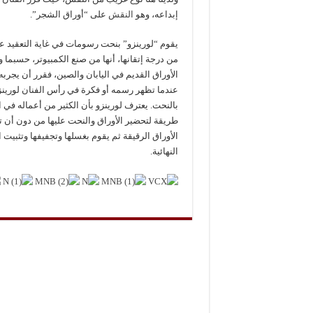
إبداعه، وهو
النقش
على “أوراق الشجر”.
يقوم “لورينزو” بنحت رسومات في غاية التعقيد عل
من درجة إتقانها، أنها من صنع الكمبيوتر، حسبما 
الأوراق القديم في اليابان والصين، فقرر أن يجرب
عندما تظهر رسمه أو فكرة في رأس الفنان لورينز
بالنحت. يعترف لورينزو بأن الكثير من أعماله في ا
طريقة لتحضير الأوراق والنحت عليها من دون أن 
الأوراق الرقيقة ثم يقوم بغسلها وتجفيفها وتثبيت ا
النهائية.