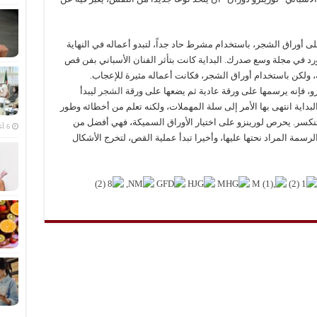
ى أوراق الشجر، باستخدام مشرط حاد جداً، لتبدو أعماله في النهاية
ورد في مجلة وسع صدرك. البداية كانت بتأثر الفنان الأسباني بفن قص
ه، ولكن باستخدام أوراق الشجر، فكانت أعماله مثيرة للإعجاب.
و، فإنه يرسمها على ورقة عادية ثم يضعها على ورقة
الشجر
ليبدأ
لبداية انتهى بها الأمر إلى سلة المهملات، ولكنه تعلم من أخطائه وطور
تنكسر. يحرص لورينزو على اختيار الأوراق السميكة، فهي أفضل من
6 أغسطس، 2026
لرسمة المراد نحتها عليها، وأخيرا تبدأ عملية القص، لتخرج الأشكال