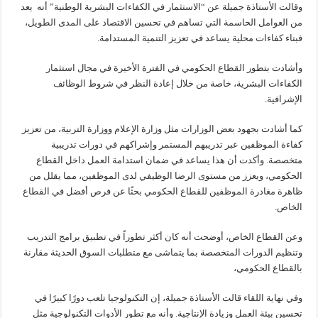
وقالت الأستاذة جميلة عن “الاستثمار في الكفاءات البشرية الوطنية” أنه يعد
من العوامل الحاسمة التي تساهم في تحسين الاقتصاد على المدى الطويل،
فبناء كفاءات محلية يساعد في تعزيز التنمية المستدامة.
وأشادت بتطور القطاع الحكومي في الفترة الأخيرة في مجال استثمار
الكفاءات البشرية، خاصة من خلال إعادة النظر في شروط الوظائف
الإشرافية.
كما أشادت بجهود بعض الوزارات مثل وزارة الإعلام ووزارة التربية، من تعزيز
كفاءة الموظفين عبر تدريبهم المستمر وإشراكهم في دورات تدريبية
متخصصة. وأكدت أن هذا يساعد في ضمان استدامة العمل داخل القطاع
الحكومي، ويعزز من مستوى الرضا الوظيفي لدى الموظفين، مما يقلل من
ظاهرة مغادرة الموظفين للقطاع الحكومي بحثًا عن فرص أفضل في القطاع
الخاص.
وعن القطاع الخاص، أوضحت أنه كان أكثر تطوراً في تطبيق برامج التدريب
وتنظيم الدورات المتخصصة بما يتماشى مع متطلبات السوق الحديثة مقارنة
بالقطاع الحكومي،
وفي نهاية اللقاء قالت الأستاذة جميلة، إن التكنولوجيا تلعب دورًا كبيرًا في
تحسين بيئة العمل وزيادة الإنتاجية. وأنه مع تطور الأدوات التكنولوجية مثل