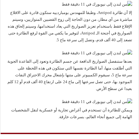
إلا أن طائرة Antipod، وطبقا للمهندس بومباردييه ستكون قادرة على الاقلاع
مباشرة من أي مطار، من دون الحاجة إلى زوج القضبين المتوازيين، وسيتم
الإقلاع فقط باستخدام تعزيز الصواريخ التي يعاد استخدامها، وسيتم إلحاق هذه
الصواريخ في أجنحة الـ Antipod، لتوفير ما يكفي من القوة لرفع الطائرة حتى
تصعد إلى 40 ألف قدم، وتصل إلى سرعة ماخ 5.
بعدها ستنفصل الصواريخ الدافعة عن جسم الطائرة وتعود إلى القاعدة الجوية
التي أطلقت منها، أما الطائرة نفسها التي ستكون في هذه اللحظة على
سرعة ماخ 5، سيقوم الكمبيوتر على متنها بإشعال محرك الاحتراق النفاث
الموجود بها، حتى تصل سرعتها إلى ماخ 24 على ارتفاع 40 ألف قدم أو 12 كلم
بعيدا عن سطح الأرض.
ويمكن للطائرة أن تستخدم في أغراض تجارية أو عسكرية لنقل الشخصيات
الهامة إلى جميع أنحاء العالم، بسرعات خارقة.