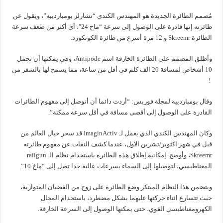
مُصمم الطائرة الجديدة هو المهندس الكندي “تشارلز بومباردييه”، ويقول عن
طائرته إنها قادرة على الوصول إلى سرعة “ماخ 24″، أي أكثر من ضعف سرعة
الطائرة Skreemr و 12 مرة أسرع من طائرة الكونكورد.
وأطلق المصمم على الطائرة الخارقة اسم Antipode، وهي يمكنها أن تحمل
10 أشخاص لمسافة 20 الف كلم في أقل من ساعة، مما يسمح لها بالسفر من
!
وقال بومباردييه لمجلة فوربس: “أردت دائما أن أتوصل إلى مفهوم الطائرات
القادرة على الوصول إلى أقصى مسافة في أقل سرعة ممكنة”.
وكان المهندس الكندي الذي يعمل لـ ImaginActiv قد سحر خيال العالم من
قبل في شهر اكتوبر/تشرين الاول، عندما كشف النقاب عن مفهوم طائرته
Skreemr، وأوضح إمكانية إطلاق هذه الطائرة باستخدام نظام الـ railgun
المغناطيسي، لتوصيلها إلى السماء بسرعات عالية جدا تصل إلى “ماخ 10”.
ويتضمن هذا النظام المبتكر وضع الطائرة على زوج من القضبان المتوازية،
حيث تتسارع اثناء حركتها عليهما بشكل مضطرد، باستخدام المجال
الكهرومغناطيسي القوي، حتى يمكنها الوصول إلى السرعة الخارقة.