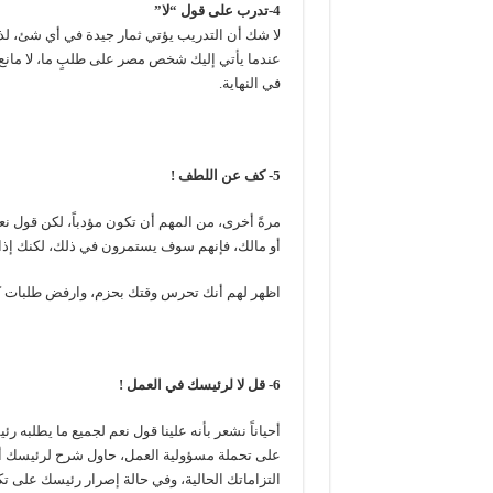
4-تدرب على قول “لا”
لا شك أن التدريب يؤتي ثمار جيدة في أي شئ، لذا ف
عندما يأتي إليك شخص مصر على طلبٍ ما، لا مانع
في النهاية.
5- كف عن اللطف !
مرةً أخرى، من المهم أن تكون مؤدباً، لكن قول ن
أو مالك، فإنهم سوف يستمرون في ذلك، لكنك إ
اظهر لهم أنك تحرس وقتك بحزم، وارفض طلبات كثي
6- قل لا لرئيسك في العمل !
أحياناً نشعر بأنه علينا قول نعم لجميع ما يطلبه رئي
على تحملة مسؤولية العمل، حاول شرح لرئيسك أن
التزاماتك الحالية، وفي حالة إصرار رئيسك على تك