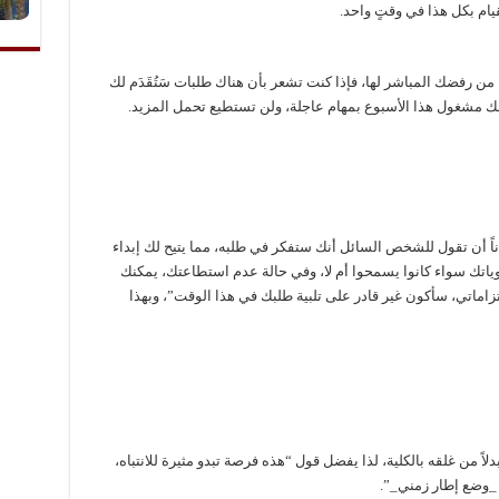
يام بكل هذا في وقتٍ واحد.
من رفضك المباشر لها، فإذا كنت تشعر بأن هناك طلبات سَتُقَدَم لك
ك مشغول هذا الأسبوع بمهام عاجلة، ولن تستطيع تحمل المزيد.
اناً أن تقول للشخص السائل أنك ستفكر في طلبه، مما يتيح لك إبداء
ياتك سواء كانوا يسمحوا أم لا، وفي حالة عدم استطاعتك، يمكنك
لتزاماتي، سأكون غير قادر على تلبية طلبك في هذا الوقت”، وبهذا
لاً من غلقه بالكلية، لذا يفضل قول “هذه فرصة تبدو مثيرة للانتباه،
ي _وضع إطار زمني_”.