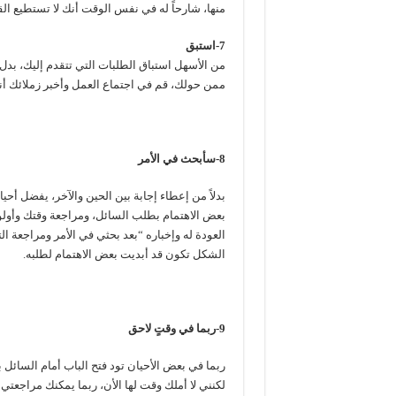
منها، شارحاً له في نفس الوقت أنك لا تستطيع الق
7-استبق
من الأسهل استباق الطلبات التي تتقدم إليك، بدل 
ممن حولك، قم في اجتماع العمل وأخبر زملائك أن
8-سأبحث في الأمر
بدلاً من إعطاء إجابة بين الحين والآخر، يفضل أحي
بعض الاهتمام بطلب السائل، ومراجعة وقتك وأولو
العودة له وإخباره “بعد بحثي في الأمر ومراجعة ا
الشكل تكون قد أبديت بعض الاهتمام لطلبه.
9-ربما في وقتٍ لاحق
ربما في بعض الأحيان تود فتح الباب أمام السائل بد
لكنني لا أملك وقت لها الأن، ربما يمكنك مراجعت