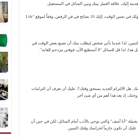
دمة إليك، علاقة العمل بينك وبين السائل في المستقبل.
وسعياً للحفاظ على إنتاجيتك وعلى علاقتك بمن حولك في نفس الوقت، إليك 10 نصائح في فن الرفض، وفقاً لموقع “Life
ك الثمين، لذا عندما يأتي شخص ليطلب منك أن تضيع بعض الوقت في
ل هذا، لذا قل للسائل “لا أستطيع الأن، فوقتي مزدحم للغاية”.
: هل الالتزام الجديد يستحق وقتك؟، عليك أن تعرف أن التزامات
جتك، إذ يعد هذا أهم من أي شئ آخر.
 بجملة “أنا أسف” والتي توحي بالأدب أمام السائل، لكن في حين أن
عليك أن تكون حازماً لحراسك وقتك الثمين.