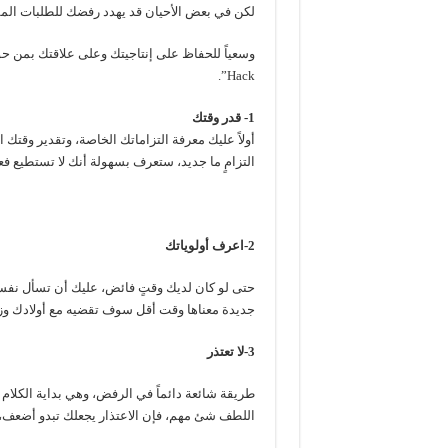
لكن في بعض الأحيان قد يهدد رفضك للطلبات المق
Hack”.
1- قدر وقتك
أولاً عليك معرفة التزاماتك الخاصة، وتقدير وقت
التزامٍ ما جديد، ستعرف بسهولة أنك لا تستطيع فع
2-اعرف أولوياتك
حتى لو كان لديك وقتٍ فائض، عليك أن تسأل نفسك
جديدة معناها وقت أقل سوف تقضيه مع أولادك وزو
3-لا تعتذر
طريقة شائعة دائماً في الرفض، وهي بداية الكلام
اللطف شئ مهم، فإن الاعتذار يجعلك تبدو أضعف، 