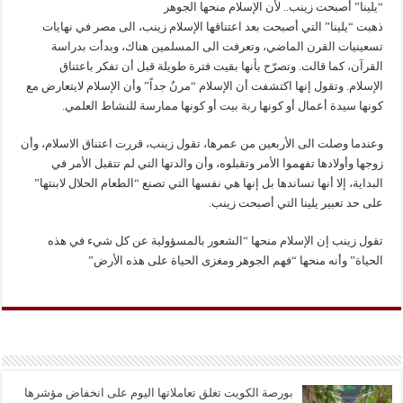
“يلينا” أصبحت زينب.. لأن الإسلام منحها الجوهر
ذهبت “يلينا” التي أصبحت بعد اعتناقها الإسلام زينب، الى مصر في نهايات
تسعينيات القرن الماضي، وتعرفت الى المسلمين هناك، وبدأت بدراسة
القرآن، كما قالت. وتصرّح بأنها بقيت فترة طويلة قبل أن تفكر باعتناق
الإسلام. وتقول إنها اكتشفت أن الإسلام “مرنٌ جداً” وأن الإسلام لايتعارض مع
كونها سيدة أعمال أو كونها ربة بيت أو كونها ممارسة للنشاط العلمي.
وعندما وصلت الى الأربعين من عمرها، تقول زينب، قررت اعتناق الاسلام، وأن
زوجها وأولادها تفهموا الأمر وتقبلوه، وأن والدتها التي لم تتقبل الأمر في
البداية، إلا أنها تساندها بل إنها هي نفسها التي تصنع “الطعام الحلال لابنتها”
على حد تعبير يلينا التي أصبحت زينب.
تقول زينب إن الإسلام منحها “الشعور بالمسؤولية عن كل شيء في هذه
الحياة” وأنه منحها “فهم الجوهر ومغزى الحياة على هذه الأرض”
بورصة الكويت تغلق تعاملاتها اليوم على انخفاض مؤشرها