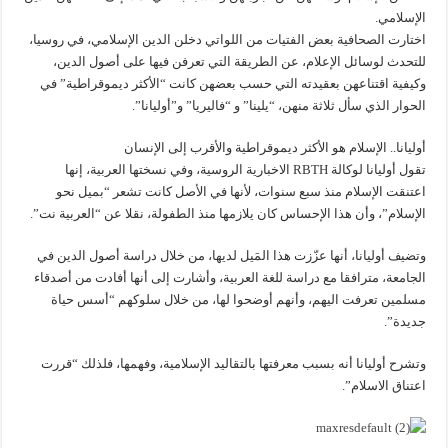
الإسلامي.
اختارت الصحافية بعض الفتيات من اللواتي دخلن الدين الإسلامي، في روسيا،
للتحدث لوسائل الإعلام، عن الطريقة التي تعرفن فيها على أصول الدين،
وكيفية اقتناعهن بعقيدته التي حسب بعضهن كانت “الأكثر ديموقراطية” في
الحوار الذي سأل ثلاثة منهن، “يلينا” و “فاليريا” و”أوليانا”.
أوليانا.. الإسلام هو الأكثر ديموقراطية والأقرب إلى الإنسان
تقول أوليانا لوكالة RBTH الاخبارية الروسية، وفي نسختها العربية، إنها
اعتنقت الإسلام منذ سبع سنوات، لأنها في الأصل كانت تشعر “بميل نحو
الإسلام”، وأن هذا الإحساس كان يلازمها منذ الطفولة، نقلا عن “العربية نت”.
وتضيف أوليانا، أنها عزّزت هذا المَيل لديها، من خلال دراسة أصول الدين في
الجامعة، مترافقا مع دراسة للغة العربية، وأشارت إلى أنها أفادت من أصدقاء
مسلمين تعرفت اليهم، وأنهم أوضحوا لها، من خلال سلوكهم “أسس حياة
جديدة”.
وتشرح أوليانا أنه بسبب معرفتها بالتقاليد الإسلامية، وفهمها، فلذلك “قررت
اعتناق الاسلام”.