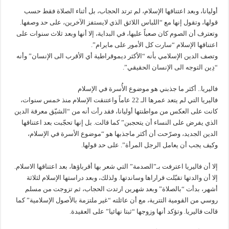
أوليانا، وبعد اعتناقها الإسلام، لم ترتد الحجاب، بل أثناء الصلاة فقط حسب
قولها، وتقول إنها مع “اللباس اللائق الذي لايستفز الآخرين، على حد وصفها.
وتعترف أن الصوم كان صعباً عليها، في البداية، إلا أنها وبعد ثلاث سنوات على
اعتناقها الإسلام “سارت كل الأمور على مايرام”.
وتصف الدين الإسلامي بأنه “الأكثر ديموقراطية أي الأقرب الى الإنسان” وأنه
“دِين التوجه الى الإنسان الحقيقي”.
فاليريا.. أكثر ما جذبني هو موضوع الأُسرة في الإسلام
فاليريا التي لم يتعد عمرها الـ 22 عاماً واعتنقت الإسلام منذ خمس سنوات،
كانت على العكس من مواطنتها أوليانا، فقد رأت أنه من “الشيّق معرفة الدين
الذي يفرض على النساء أن يتحجبن” كما قالت. بل إنها تحجّبت بعد اعتناقها
الدين الجديد، وصرّحت أن أكثر ماجذبها هو “موضوع الأسرة في الإسلام،
وكيف يجب أن يعامل الرجل المرأة”. على حد قولها.
إلا أن فاليريا اعترفت بـ”الصدمة” التي شعر بها أقرباؤها، بعد اعتناقها الاسلام.
إلا أن والدتها تقبّلت قراراها وساندتها. ولذلك، وبعد دراستها الإسلام لثلاثة
أشهر، بدأت “بالصلاة” وبعد شهرين ارتدت الحجاب، ثم تزوجت من مسلم
روسي من القومية التترية، مع أن عائلته “غير ملتزمة بالأصول الإسلامية” كما
قالت فاليريا. وتؤكد أنها وزوجها “ثبتا نهائيا” على العقيدة.