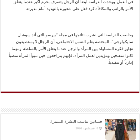
في العمل. ووجدت الدراسة أيضاً أن الرجل يتصرف بحزم أكبر عندما يتعلق
الأمر بالراتب والمكافأة كرد فعل على شعوره بالتهديد أمام مديرته.
وخلصت الدراسة التي نشرت نتائجها في مجلة “بيرسونالتي آند سوشال
سايكولوجي”، المختصة بعلم النفس الاجتماعي، أن الرجال لا يستطيعون
تجاوز فكرة المساواة بين المرأة والرجل عندما يتعلق الأمر بالسلطة. ومهما
كانوا منفتحين ومؤيدين لعمل المرأة، فإنهم يتراجعون حين تتبوأ المرأة منصباً
إدارياً أو تنفيذياً.
فساتين تناسب البشرة السمراء
8 أغسطس، 2026