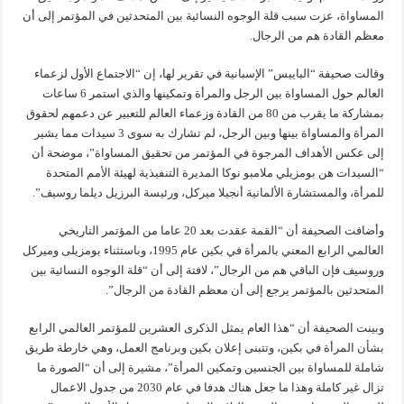
المساواة، عزت سبب قلة الوجوه النسائية بين المتحدثين في المؤتمر إلى أن
معظم القادة هم من الرجال.
وقالت صحيفة “الباييس” الإسبانية في تقرير لها، إن “الاجتماع الأول لزعماء
العالم حول المساواة بين الرجل والمرأة وتمكينها والذي استمر 6 ساعات
بمشاركة ما يقرب من 80 من القادة وزعماء العالم للتعبير عن دعمهم لحقوق
المرأة والمساواة بينها وبين الرجل، لم تشارك به سوى 3 سيدات مما يشير
إلى عكس الأهداف المرجوة في المؤتمر من تحقيق المساواة”، موضحة أن
“السيدات هن بومزيلي ملامبو نوكا المديرة التنفيذية لهيئة الأمم المتحدة
للمرأة، والمستشارة الألمانية أنجيلا ميركل، ورئيسة البرزيل ديلما روسيف”.
وأضافت الصحيفة أن “القمة عقدت بعد 20 عاما من المؤتمر التاريخي
العالمي الرابع المعني بالمرأة في بكين عام 1995، وباستثناء بومزيلى وميركل
وروسيف فإن الباقي هم من الرجال”، لافتة إلى أن “قلة الوجوه النسائية بين
المتحدثين بالمؤتمر يرجع إلى أن معظم القادة من الرجال”.
وبينت الصحيفة أن “هذا العام يمثل الذكرى العشرين للمؤتمر العالمي الرابع
بشأن المرأة في بكين، وتتبنى إعلان بكين وبرنامج العمل، وهي خارطة طريق
شاملة للمساواة بين الجنسين وتمكين المرأة”، مشيرة إلى أن “الصورة ما
تزال غير كاملة وهذا ما جعل هناك هدفا في عام 2030 من جدول الاعمال