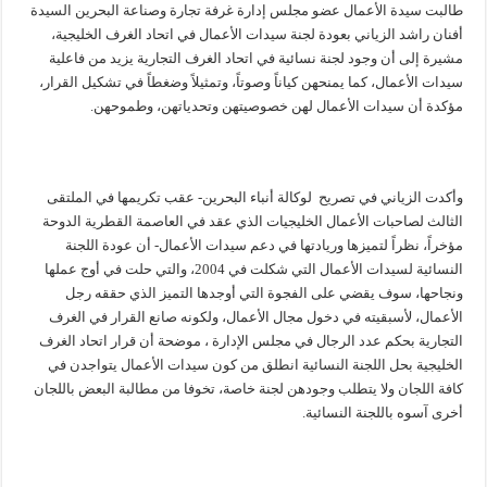
طالبت سيدة الأعمال عضو مجلس إدارة غرفة تجارة وصناعة البحرين السيدة
أفنان راشد الزياني بعودة لجنة سيدات الأعمال في اتحاد الغرف الخليجية،
مشيرة إلى أن وجود لجنة نسائية في اتحاد الغرف التجارية يزيد من فاعلية
سيدات الأعمال، كما يمنحهن كياناً وصوتاً، وتمثيلاً وضغطاً في تشكيل القرار،
مؤكدة أن سيدات الأعمال لهن خصوصيتهن وتحدياتهن، وطموحهن.
وأكدت الزياني في تصريح لوكالة أنباء البحرين- عقب تكريمها في الملتقى
الثالث لصاحبات الأعمال الخليجيات الذي عقد في العاصمة القطرية الدوحة
مؤخراً، نظراً لتميزها وريادتها في دعم سيدات الأعمال- أن عودة اللجنة
النسائية لسيدات الأعمال التي شكلت في 2004، والتي حلت في أوج عملها
ونجاحها، سوف يقضي على الفجوة التي أوجدها التميز الذي حققه رجل
الأعمال، لأسبقيته في دخول مجال الأعمال، ولكونه صانع القرار في الغرف
التجارية بحكم عدد الرجال في مجلس الإدارة ، موضحة أن قرار اتحاد الغرف
الخليجية بحل اللجنة النسائية انطلق من كون سيدات الأعمال يتواجدن في
كافة اللجان ولا يتطلب وجودهن لجنة خاصة، تخوفا من مطالبة البعض باللجان
أخرى آسوه باللجنة النسائية.