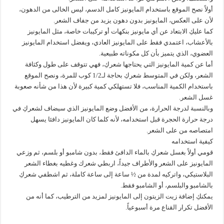
أولاً نصح الموقع باستخدام المايونيز كامل الدسم، ليس الخالى من الدهون،
لأن على العكس، المايونيز بدون دهون يزيد من جفاف الشعر.
كما عليكِ الابتعاد عن أي مايونيز بنكهات أو تركيبات خاصة، مثل المايونيز
بالأعشاب، اعتمدي فقط على المايونيز العادي، ويفضل استخدام المايونيز
العضوي، الذي يتميز بأن كل مكوناته طبيعية.
أما عن كمية المايونيز التي يحتاجها شعركِ، فهي تتوقف على طول وكثافة
الشعر، ولكن في المتوسط شعركِ بحاجة لـ1/2 كوب للمرة، ونصح الموقع
باستخدام الكمية المناسب، فلا تستهلكي كمية كبيرة لأن هذا من شأنه صعوبة
غسل الشعر.
وبالنسبة لدرجة الحرارة، من الأفضل وضع المايونيز الذي سيضاف لشعركِ في
درجة حرارة الحجرة قبل استخدامه، لأنه كلما كان المايونيز دافئا يسهل
امتصاصه من على الشعر.
كيفية استخدامه
قومي أولاً بغسل شعركِ بالماء الدافئ فقط، بدون شامبو أو بلسم، ثم وزعي
المايونيز على الشعر والأطراف جيداً، اربطي شعرك وغطيه بغطاء الشعر
البلاستيكي، واتركيه لمدة من ½ ساعة إلى ساعة كاملة، ثم اشطفي شعركِ
بالشامبو والبلسم، أو الشامبو فقط.
يمكنكِ إضافة زيت الزيتون إلى المايونيز لمزيد من الترطيب، كما أنه من
الأفضل تكرار القناع مرة أسبوعياً.