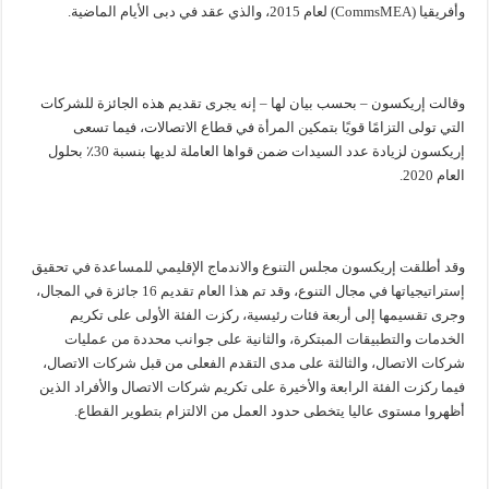
وأفريقيا (CommsMEA) لعام 2015، والذي عقد في دبى الأيام الماضية.
وقالت إريكسون – بحسب بيان لها – إنه يجرى تقديم هذه الجائزة للشركات
التي تولى التزامًا قويًا بتمكين المرأة في قطاع الاتصالات، فيما تسعى
إريكسون لزيادة عدد السيدات ضمن قواها العاملة لديها بنسبة 30٪ بحلول
العام 2020.
وقد أطلقت إريكسون مجلس التنوع والاندماج الإقليمي للمساعدة في تحقيق
إستراتيجياتها في مجال التنوع، وقد تم هذا العام تقديم 16 جائزة في المجال،
وجرى تقسيمها إلى أربعة فئات رئيسية، ركزت الفئة الأولى على تكريم
الخدمات والتطبيقات المبتكرة، والثانية على جوانب محددة من عمليات
شركات الاتصال، والثالثة على مدى التقدم الفعلى من قبل شركات الاتصال،
فيما ركزت الفئة الرابعة والأخيرة على تكريم شركات الاتصال والأفراد الذين
أظهروا مستوى عاليا يتخطى حدود العمل من الالتزام بتطوير القطاع.