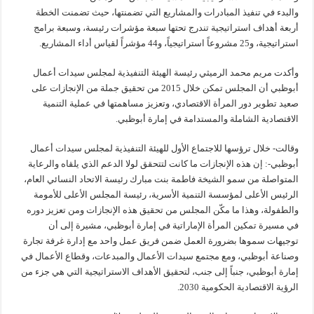
والبدء في تنفيذ المبادرات والمشاريع التي تضمنتها، حيث تضمنت الخطة
أربعة أهداف استراتيجية تندرج تحتها سبعة مؤشرات رئيسة، وسبعة برامج
استراتيجية، و25 مشروعاً استراتيجياً، و44 مؤشراً لقياس أداء المشاريع.
وأكدت مريم محمد الرميثي رئيسة الهيئة التنفيذية لمجلس سيدات أعمال
أبوظبي أن المجلس تمكن خلال 2015 من تحقيق جملة من الإنجازات على
صعيد تطوير دور المرأة الاقتصادي، وتعزيز مساهمتها في عملية التنمية
الاقتصادية الشاملة والمستدامة في إمارة أبوظبي.
وقالت- خلال ترؤسها للاجتماع الأول للهيئة التنفيذية لمجلس سيدات أعمال
أبوظبي-: إن هذه الإنجازات ما كانت لتتحقق لولا الدعم الذي يلقاه والرعاية
المتواصلة من سمو الشيخة فاطمة بنت مبارك رئيسة الاتحاد النسائي العام،
الرئيس الأعلى لمؤسسة التنمية الأسرية، رئيسة المجلس الأعلى للأمومة
والطفولة، وهذا ما مكّن المجلس من تحقيق هذه الإنجازات ومن تعزيز دوره
في مسيرة تمكين المرأة الإماراتية في إمارة أبوظبي، مشيرة إلى أن
توجيهات سموها بضرورة العمل ضمن فريق عمل واحد مع إدارة غرفة تجارة
وصناعة أبوظبي، ومع مجتمع سيدات الأعمال والمبدعات، وقطاع الأعمال في
إمارة أبوظبي، جنباً إلى جنب، لتحقيق الأهداف الاستراتيجية التي هي جزء من
الرؤية الاقتصادية الحكومية 2030.