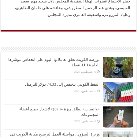
حضر الاجتماع عضوات الهيئة التنفيذية للمجلس دلال سعيد مهير سعيد
القبيسي، وهدى عبد الرحمن المطروشي، وعائشة علي خلفان الظاهري،
وعلياء المزروعي، واشفيقة العامري مديرة المجلس.
بورصة الكويت تغلق تعاملاتها اليوم على انخفاض مؤشرها
العام 11.14 نقطة
6 أغسطس، 2026
النفط الكويتي ينخفض إلى 74.33 دولار للبرميل
6 أغسطس، 2026
«واتساب» يطلق ميزة «all@» لإشعار جميع أعضاء
المجموعات
6 أغسطس، 2026
وزيرة الشؤون: مواصلة العمل لترسيخ مكانة الكويت في