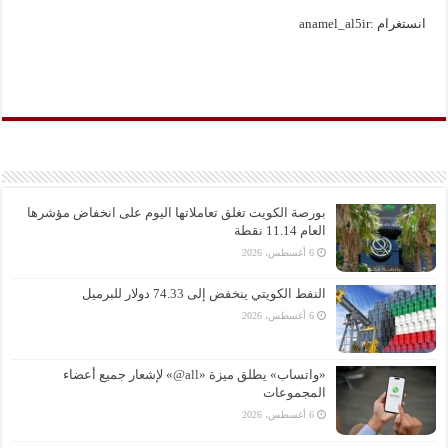
انستغرام :anamel_al5ir
بورصة الكويت تغلق تعاملاتها اليوم على انخفاض مؤشرها
العام 11.14 نقطة
6 أغسطس، 2026
النفط الكويتي ينخفض إلى 74.33 دولار للبرميل
6 أغسطس، 2026
«واتساب» يطلق ميزة «all@» لإشعار جميع أعضاء
المجموعات
6 أغسطس، 2026